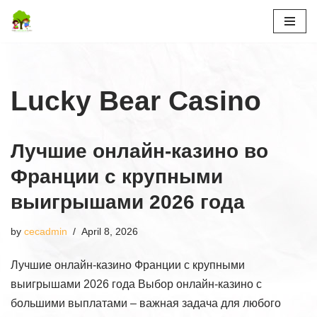
Skip
to
content
Lucky Bear Casino
Лучшие онлайн-казино во
Франции с крупными
выигрышами 2026 года
by
cecadmin
April 8, 2026
Лучшие онлайн-казино Франции с крупными
выигрышами 2026 года Выбор онлайн-казино с
большими выплатами – важная задача для любого