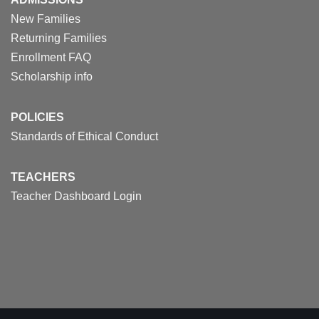
New Families
Returning Families
Enrollment FAQ
Scholarship info
POLICIES
Standards of Ethical Conduct
TEACHERS
Teacher Dashboard Login