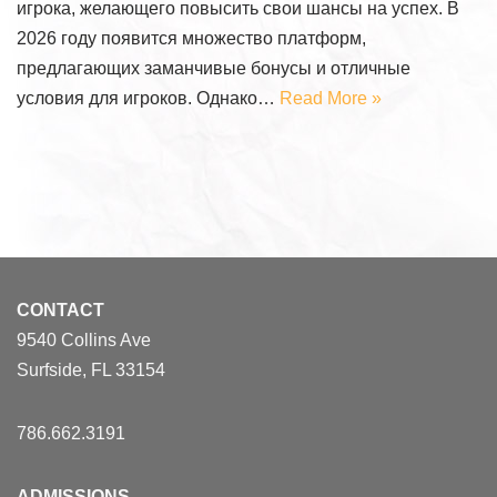
игрока, желающего повысить свои шансы на успех. В
2026 году появится множество платформ,
предлагающих заманчивые бонусы и отличные
условия для игроков. Однако…
Read More »
CONTACT
9540 Collins Ave
Surfside, FL 33154
786.662.3191
ADMISSIONS