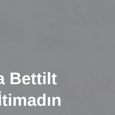
 Bettilt
İtimadın