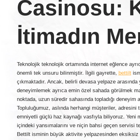
Casinosu: K
İtimadın Me
Teknolojik teknolojik ortamında internet eğlence ayrı
önemli tek unsuru bilinmiştir. İlgili gayrette,
bettilt
ism
çıkmaktadır. Ancak, belirli devasa yelpaze arasında 
deneyimlemek ayrıca emin özel sahada görülmek ma
noktada, uzun süredir sahasında topladığı deneyim ayr
Topluluğumuz, aslında herhangi müşteriler, adresini 
emniyetli güçlü haz kaynağı vasfıyla biliyoruz. Yeni
içindeki yansımalarını ve niçin bahsi geçen servisi t
Bettilt isminin büyük aktivite yelpazesinden eksiksiz