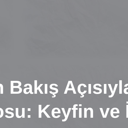
n Bakış Açısıyla
su: Keyfin ve 