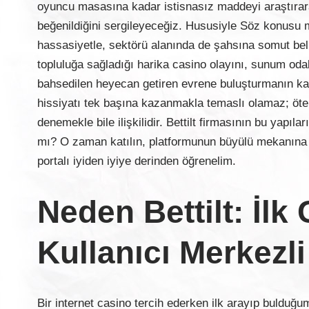
oyuncu masasına kadar istisnasız maddeyi araştırar
beğenildiğini sergileyeceğiz. Hususiyle Söz konusu müş
hassasiyetle, sektörü alanında de şahsına somut beli
topluluğa sağladığı harika casino olayını, sunum odak
bahsedilen heyecan getiren evrene buluşturmanın kan
hissiyatı tek başına kazanmakla temaslı olamaz; öte
denemekle bile ilişkilidir. Bettilt firmasının bu yapıl
mı? O zaman katılın, platformunun büyülü mekanına 
portalı iyiden iyiye derinden öğrenelim.
Neden Bettilt: İlk
Kullanıcı Merkezl
Bir internet casino tercih ederken ilk arayıp bulduğu