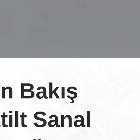
ın Bakış
tilt Sanal