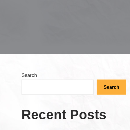
Search
Search
Recent Posts