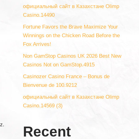
официальный сайт в Казахстане Olimp
Casino.14490
Fortune Favors the Brave Maximize Your
Winnings on the Chicken Road Before the
Fox Arrives!
Non GamStop Casinos UK 2026 Best New
Casinos Not on GamStop.4915
Casinozer Casino France – Bonus de
Bienvenue de 100.9212
официальный сайт в Казахстане Olimp
Casino.14569 (3)
z.
Recent