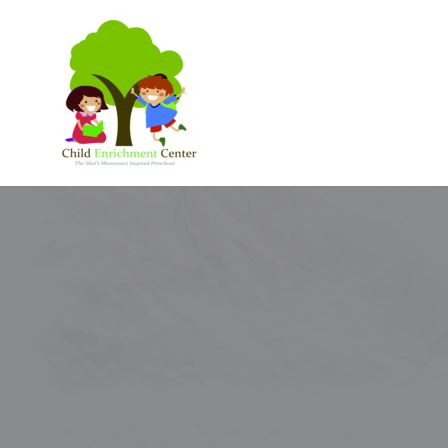
Skip
to
content