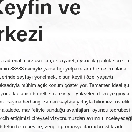
eyfin ve
rkezi
ca adrenalin arzusu, birçok ziyaretçi yönelik günlük sürecin
inin 88888 isimiyle yansıttığı yelpaze artı hız ile ön plana
yerinde sayfayı yönelmek, olsun keyifli özel yaşantı
ksadıyla mühim açık konum gösteriyor. Tamamen ideal şu
ıca kullanıcı temelli stratejisiyle yükselen devreye giriyor.
tek başına herhangi zaman sayfası yoluyla bilinmez, üstelik
 makalede, marifetiyle sunduğu avantajları, oyuncu tecrübesi
ercih ettiğimizi bireysel vizyonumuzdan ayrıntılı inceleyeceği
 telefon tecrübesine, zengin promosyonlarından istikrarlı