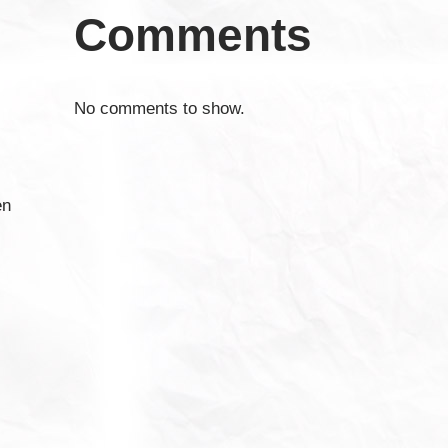
Comments
No comments to show.
en