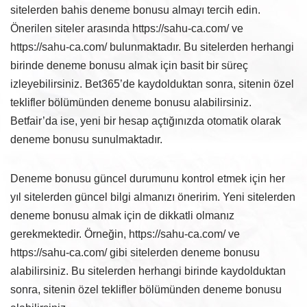
sitelerden bahis deneme bonusu almayı tercih edin.
Önerilen siteler arasında https://sahu-ca.com/ ve
https://sahu-ca.com/ bulunmaktadır. Bu sitelerden herhangi
birinde deneme bonusu almak için basit bir süreç
izleyebilirsiniz. Bet365’de kaydolduktan sonra, sitenin özel
teklifler bölümünden deneme bonusu alabilirsiniz.
Betfair’da ise, yeni bir hesap açtığınızda otomatik olarak
deneme bonusu sunulmaktadır.
Deneme bonusu güncel durumunu kontrol etmek için her
yıl sitelerden güncel bilgi almanızı öneririm. Yeni sitelerden
deneme bonusu almak için de dikkatli olmanız
gerekmektedir. Örneğin, https://sahu-ca.com/ ve
https://sahu-ca.com/ gibi sitelerden deneme bonusu
alabilirsiniz. Bu sitelerden herhangi birinde kaydolduktan
sonra, sitenin özel teklifler bölümünden deneme bonusu