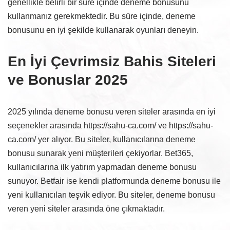
genellikle belirli bir süre içinde deneme bonusunu
kullanmanız gerekmektedir. Bu süre içinde, deneme
bonusunu en iyi şekilde kullanarak oyunları deneyin.
En İyi Çevrimsiz Bahis Siteleri
ve Bonuslar 2025
2025 yılında deneme bonusu veren siteler arasında en iyi
seçenekler arasında https://sahu-ca.com/ ve https://sahu-
ca.com/ yer alıyor. Bu siteler, kullanıcılarına deneme
bonusu sunarak yeni müşterileri çekiyorlar. Bet365,
kullanıcılarına ilk yatırım yapmadan deneme bonusu
sunuyor. Betfair ise kendi platformunda deneme bonusu ile
yeni kullanıcıları teşvik ediyor. Bu siteler, deneme bonusu
veren yeni siteler arasında öne çıkmaktadır.