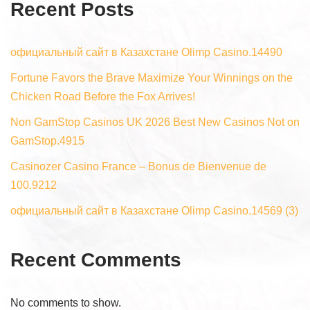
Recent Posts
официальный сайт в Казахстане Olimp Casino.14490
Fortune Favors the Brave Maximize Your Winnings on the
Chicken Road Before the Fox Arrives!
Non GamStop Casinos UK 2026 Best New Casinos Not on
GamStop.4915
Casinozer Casino France – Bonus de Bienvenue de
100.9212
официальный сайт в Казахстане Olimp Casino.14569 (3)
Recent Comments
No comments to show.