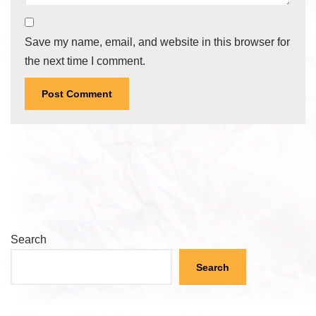
Save my name, email, and website in this browser for
the next time I comment.
Search
Search