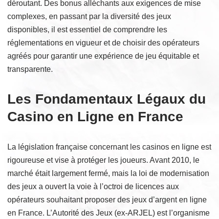
déroutant. Des bonus alléchants aux exigences de mise
complexes, en passant par la diversité des jeux
disponibles, il est essentiel de comprendre les
réglementations en vigueur et de choisir des opérateurs
agréés pour garantir une expérience de jeu équitable et
transparente.
Les Fondamentaux Légaux du
Casino en Ligne en France
La législation française concernant les casinos en ligne est
rigoureuse et vise à protéger les joueurs. Avant 2010, le
marché était largement fermé, mais la loi de modernisation
des jeux a ouvert la voie à l’octroi de licences aux
opérateurs souhaitant proposer des jeux d’argent en ligne
en France. L’Autorité des Jeux (ex-ARJEL) est l’organisme