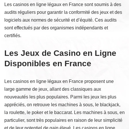
Les casinos en ligne légaux en France sont soumis à des
audits réguliers pour garantir la conformité des jeux et des
logiciels aux normes de sécurité et d’équité. Ces audits
sont effectués par des organismes indépendants et
certifiés.
Les Jeux de Casino en Ligne
Disponibles en France
Les casinos en ligne légaux en France proposent une
large gamme de jeux, allant des classiques aux
nouveautés les plus populaires. Parmi les jeux les plus
appréciés, on retrouve les machines à sous, le blackjack,
la roulette, le poker et le baccarat. Les machines à sous, en
particulier, sont très populaires en raison de leur simplicité
et de leur potentiel de gain élevé. Les casinos en ligne