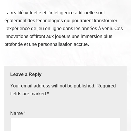
La réalité virtuelle et l’intelligence artificielle sont
également des technologies qui pourraient transformer
l’expérience de jeu en ligne dans les années à venir. Ces
innovations offriront aux joueurs une immersion plus
profonde et une personnalisation accrue.
Leave a Reply
Your email address will not be published.
Required
fields are marked
*
Name
*