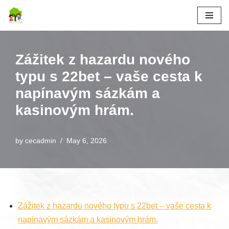
Skip
to
content
Zážitek z hazardu nového
typu s 22bet – vaše cesta k
napínavým sázkám a
kasinovým hrám.
by
cecadmin
May 6, 2026
Zážitek z hazardu nového typu s 22bet – vaše cesta k
napínavým sázkám a kasinovým hrám.