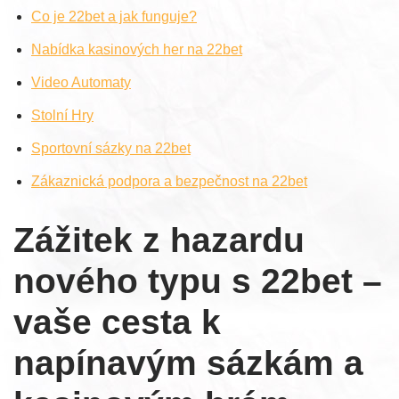
Co je 22bet a jak funguje?
Nabídka kasinových her na 22bet
Video Automaty
Stolní Hry
Sportovní sázky na 22bet
Zákaznická podpora a bezpečnost na 22bet
Zážitek z hazardu
nového typu s 22bet –
vaše cesta k
napínavým sázkám a