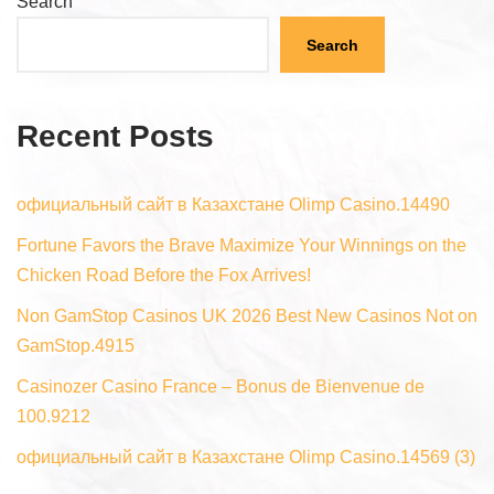
Search
Search
Recent Posts
официальный сайт в Казахстане Olimp Casino.14490
Fortune Favors the Brave Maximize Your Winnings on the
Chicken Road Before the Fox Arrives!
Non GamStop Casinos UK 2026 Best New Casinos Not on
GamStop.4915
Casinozer Casino France – Bonus de Bienvenue de
100.9212
официальный сайт в Казахстане Olimp Casino.14569 (3)