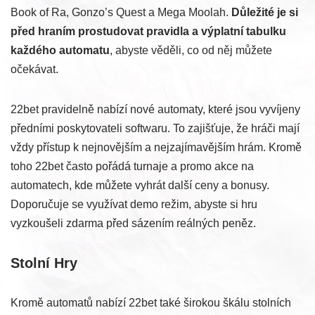
Book of Ra, Gonzo’s Quest a Mega Moolah.
Důležité je si
před hraním prostudovat pravidla a výplatní tabulku
každého automatu
, abyste věděli, co od něj můžete
očekávat.
22bet pravidelně nabízí nové automaty, které jsou vyvíjeny
předními poskytovateli softwaru. To zajišťuje, že hráči mají
vždy přístup k nejnovějším a nejzajímavějším hrám. Kromě
toho 22bet často pořádá turnaje a promo akce na
automatech, kde můžete vyhrát další ceny a bonusy.
Doporučuje se využívat demo režim, abyste si hru
vyzkoušeli zdarma před sázením reálných peněz.
Stolní Hry
Kromě automatů nabízí 22bet také širokou škálu stolních