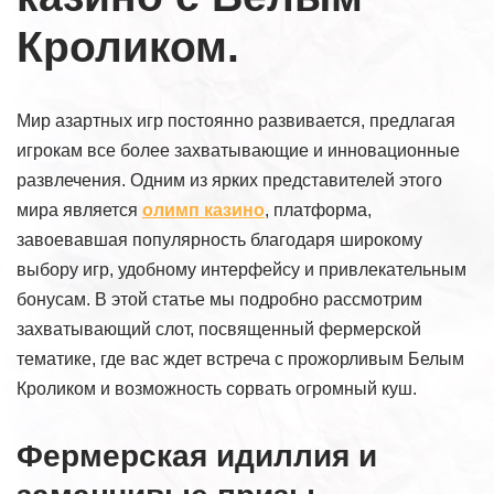
Кроликом.
Мир азартных игр постоянно развивается, предлагая
игрокам все более захватывающие и инновационные
развлечения. Одним из ярких представителей этого
мира является
олимп казино
, платформа,
завоевавшая популярность благодаря широкому
выбору игр, удобному интерфейсу и привлекательным
бонусам. В этой статье мы подробно рассмотрим
захватывающий слот, посвященный фермерской
тематике, где вас ждет встреча с прожорливым Белым
Кроликом и возможность сорвать огромный куш.
Фермерская идиллия и