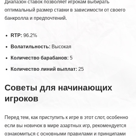
Диапазон ставок позволяет игрокам выбирать
оптимальный размер ставки в зависимости от своего
банкролла и предпочтений.
RTP:
96.2%
Волатильность:
Высокая
Количество барабанов:
5
Количество линий выплат:
25
Советы для начинающих
игроков
Перед тем, как приступить к игре в этот слот, особенно
если вы новичок в мире азартных игр, рекомендуется
ознакомиться с основными правилами и принципами