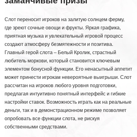
заманчивые призы
Слот переносит игроков на залитую солнцем ферму,
где зреют сочные овощи и фрукты. Яркая графика,
приятная музыка и увлекательный игровой процесс
создают атмосферу безмятежности и позитива.
Главный герой слота – Белый Кролик, страстный
любитель моркови, который становится ключевым
элементом бонусной функции. Его ненасытный аппетит
может принести игрокам невероятные выигрыши. Слот
рассчитан на игроков любого уровня подготовки,
предлагая интуитивно понятный интерфейс и гибкие
настройки ставок. Возможность играть как на реальные
деньги, так и в демонстрационном режиме позволяет
опробовать все функции слота, не рискуя
собственными средствами.