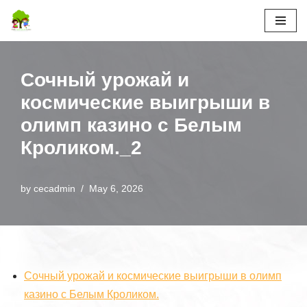
Skip
to
content
Сочный урожай и
космические выигрыши в
олимп казино с Белым
Кроликом._2
by
cecadmin
May 6, 2026
Сочный урожай и космические выигрыши в олимп
казино с Белым Кроликом.