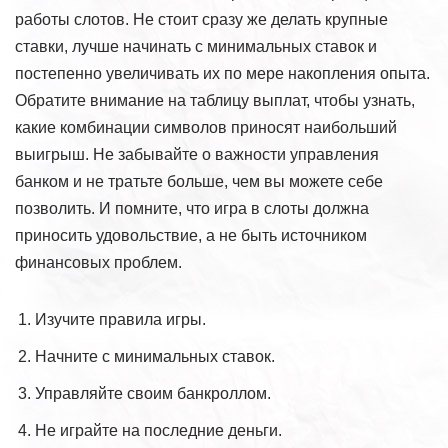
работы слотов. Не стоит сразу же делать крупные
ставки, лучше начинать с минимальных ставок и
постепенно увеличивать их по мере накопления опыта.
Обратите внимание на таблицу выплат, чтобы узнать,
какие комбинации символов приносят наибольший
выигрыш. Не забывайте о важности управления
банком и не тратьте больше, чем вы можете себе
позволить. И помните, что игра в слоты должна
приносить удовольствие, а не быть источником
финансовых проблем.
Изучите правила игры.
Начните с минимальных ставок.
Управляйте своим банкроллом.
Не играйте на последние деньги.