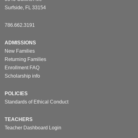
Surfside, FL 33154
786.662.3191
ADMISSIONS
New Families
Returning Families
Enrollment FAQ
Scholarship info
POLICIES
Standards of Ethical Conduct
TEACHERS
Teacher Dashboard Login