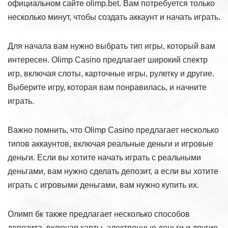
официальном сайте olimp.bet. Вам потребуется только
несколько минут, чтобы создать аккаунт и начать играть.
Для начала вам нужно выбрать тип игры, который вам
интересен. Olimp Casino предлагает широкий спектр
игр, включая слоты, карточные игры, рулетку и другие.
Выберите игру, которая вам понравилась, и начните
играть.
Важно помнить, что Olimp Casino предлагает несколько
типов аккаунтов, включая реальные деньги и игровые
деньги. Если вы хотите начать играть с реальными
деньгами, вам нужно сделать депозит, а если вы хотите
играть с игровыми деньгами, вам нужно купить их.
Олимп бк также предлагает несколько способов
депозита, включая карты, электронные деньги и другие.