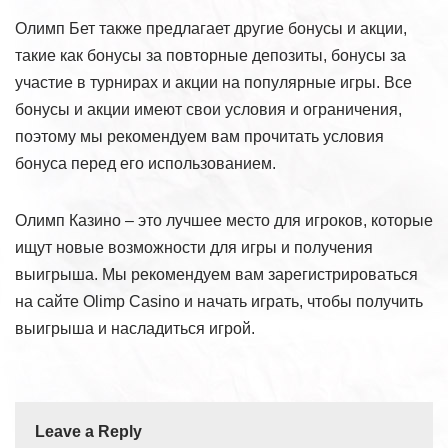
Олимп Бет также предлагает другие бонусы и акции,
такие как бонусы за повторные депозиты, бонусы за
участие в турнирах и акции на популярные игры. Все
бонусы и акции имеют свои условия и ограничения,
поэтому мы рекомендуем вам прочитать условия
бонуса перед его использованием.
Олимп Казино – это лучшее место для игроков, которые
ищут новые возможности для игры и получения
выигрыша. Мы рекомендуем вам зарегистрироваться
на сайте Olimp Casino и начать играть, чтобы получить
выигрыша и насладиться игрой.
Leave a Reply