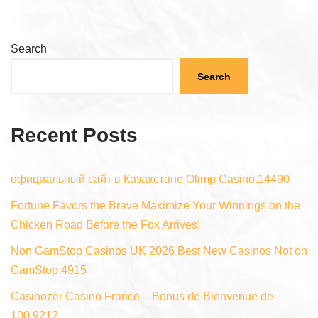
Search
Search
Recent Posts
официальный сайт в Казахстане Olimp Casino.14490
Fortune Favors the Brave Maximize Your Winnings on the
Chicken Road Before the Fox Arrives!
Non GamStop Casinos UK 2026 Best New Casinos Not on
GamStop.4915
Casinozer Casino France – Bonus de Bienvenue de
100.9212