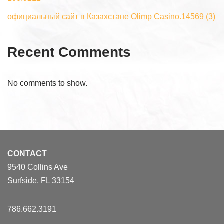
официальный сайт в Казахстане Olimp Casino.14569 (3)
Recent Comments
No comments to show.
CONTACT
9540 Collins Ave
Surfside, FL 33154
786.662.3191