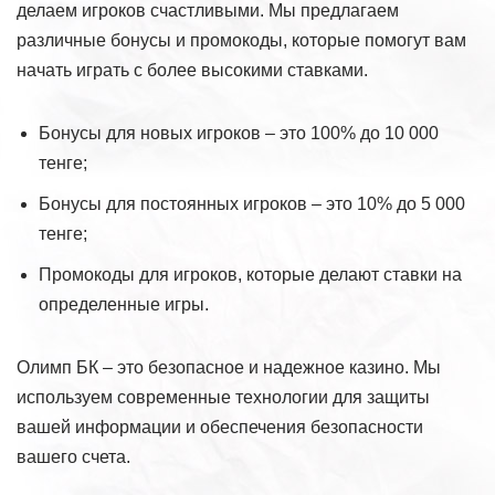
делаем игроков счастливыми. Мы предлагаем
различные бонусы и промокоды, которые помогут вам
начать играть с более высокими ставками.
Бонусы для новых игроков – это 100% до 10 000
тенге;
Бонусы для постоянных игроков – это 10% до 5 000
тенге;
Промокоды для игроков, которые делают ставки на
определенные игры.
Олимп БК – это безопасное и надежное казино. Мы
используем современные технологии для защиты
вашей информации и обеспечения безопасности
вашего счета.