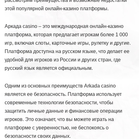
рассмотрим преимущества и возможные недостатки
этой популярной онлайн-казино платформы.
Аркада casino – это международная онлайн-казино
платформа, которая предлагает игрокам более 1 000
игр, включая слоты, карточные игры, рулетку и другие.
Платформа доступна на русском языке, что делает ее
удобной для игроков из России и других стран, где
русский язык является официальным.
Одним из основных преимуществ Arkada casino
является ее безопасность. Платформа использует
современные технологии безопасности, чтобы
защитить личные данные и финансовые операции
игроков. Это означает, что вы можете играть на
платформе с уверенностью, не беспокоясь о
безопасности своих данных.