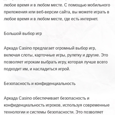
любое время и в любом месте. С помощью мобильного
приложения или веб-версии сайта, вы можете играть в
любое время и в любом месте, где есть интернет.
Большой выбор игр
Аркада Casino предлагает огромный выбор игр,
включая слоты, карточные игры, рулетку и другие. Это
позволяет игрокам выбрать игру, которая лучше всего
подходит им, и насладиться игрой.
Безопасность и конфиденциальность
Аркада Casino обеспечивает безопасность и
конфиденциальность игроков, используя современные
технологии и системы безопасности. Это позволяет