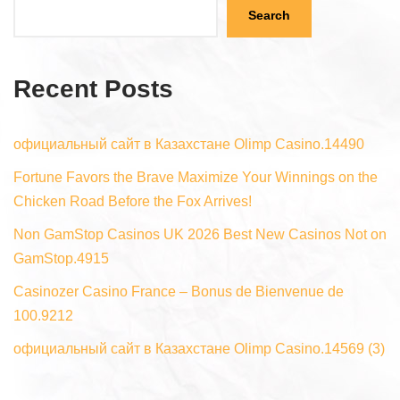
Search
Recent Posts
официальный сайт в Казахстане Olimp Casino.14490
Fortune Favors the Brave Maximize Your Winnings on the
Chicken Road Before the Fox Arrives!
Non GamStop Casinos UK 2026 Best New Casinos Not on
GamStop.4915
Casinozer Casino France – Bonus de Bienvenue de
100.9212
официальный сайт в Казахстане Olimp Casino.14569 (3)