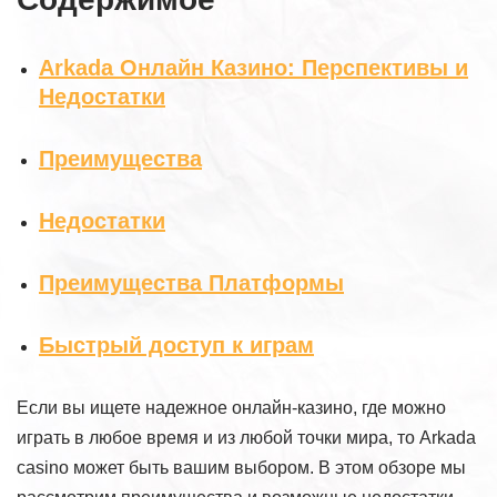
Arkada Онлайн Казино: Перспективы и
Недостатки
Преимущества
Недостатки
Преимущества Платформы
Быстрый доступ к играм
Если вы ищете надежное онлайн-казино, где можно
играть в любое время и из любой точки мира, то Arkada
casino может быть вашим выбором. В этом обзоре мы