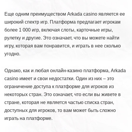
Еще одним преимуществом Arkada casino является ее
широкий спектр игр. Платформа предлагает игрокам
более 1 000 игр, включая слоты, карточные игры,
рулетку и другие. Это означает, что вы можете найти
игру, которая вам понравится, и играть в нее сколько
угодно.
Однако, как и любая онлайн-казино платформа, Arkada
casino имеет и свои недостатки. Один из них – это
ограничение доступа к платформе для игроков из
некоторых стран. Это означает, что если вы живете в
стране, которая не является частью списка стран,
доступных для игроков, то вам может быть сложно
играть на платформе.