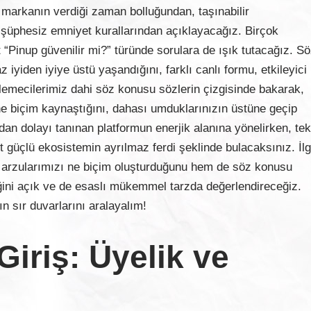
 markanın verdiği zaman bolluğundan, taşınabilir
 şüphesiz emniyet kurallarından açıklayacağız. Birçok
t “Pinup güvenilir mi?” türünde sorulara de ışık tutacağız. S
iyiden iyiye üstü yaşandığını, farklı canlı formu, etkileyici
elemecilerimiz dahi söz konusu sözlerin çizgisinde bakarak,
 ne biçim kaynaştığını, dahası umduklarınızın üstüne geçip
ndan dolayı tanınan platformun enerjik alanına yönelirken, tek
üçlü ekosistemin ayrılmaz ferdi şeklinde bulacaksınız. İlgi
 arzularımızı ne biçim oluşturduğunu hem de söz konusu
iğini açık ve de esaslı mükemmel tarzda değerlendireceğiz.
ın sır duvarlarını aralayalım!
iriş: Üyelik ve