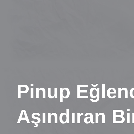
Pinup Eğlenc
Aşındıran Bi