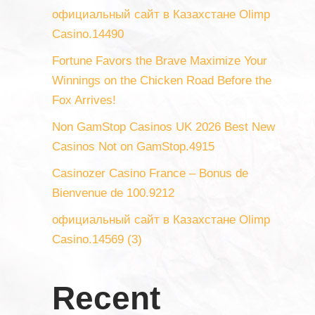
официальный сайт в Казахстане Olimp
Casino.14490
Fortune Favors the Brave Maximize Your
Winnings on the Chicken Road Before the
Fox Arrives!
Non GamStop Casinos UK 2026 Best New
Casinos Not on GamStop.4915
Casinozer Casino France – Bonus de
Bienvenue de 100.9212
официальный сайт в Казахстане Olimp
Casino.14569 (3)
Recent