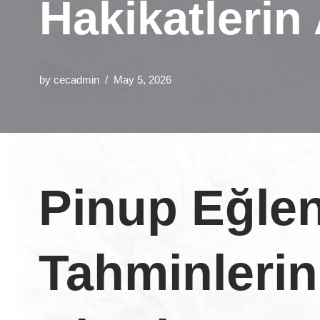
Hakikatleri
by
cecadmin
May 5, 2026
Pinup Eğlen
Tahminlerin