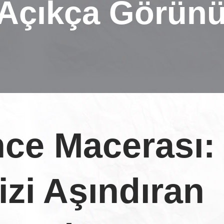
n Açıkça Görü
ce Macerası:
izi Aşındıran