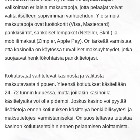
valikoiman erilaisia maksutapoja, jotta pelaajat voivat
valita itselleen sopivimman vaihtoehdon. Yleisimpiä
maksutapoja ovat luottokortit (Visa, Mastercard),
pankkisiirrot, sähköiset lompakot (Neteller, Skrill) ja
mobiilimaksut (Zimpler, Apple Pay). On tärkeää varmistaa,
että kasinolla on käytössä turvalliset maksuyhteydet, jotka
suojaavat henkilökohtaisia pankkitietojasi.
Kotiutusajat vaihtelevat kasinosta ja valitusta
maksutavasta riippuen. Yleensä kotiutukset käsitellään
24–72 tunnin kuluessa, mutta joillakin kasinoilla
käsittelyaika voi olla pidempi. Joskus kasino voi pyytää
lisätietoja ennen kotiutuksen käsittelyä henkilöllisyytesi ja
maksutietojesi varmistamiseksi. On suositeltavaa tutustua
kasinon kotiutusehtoihin ennen pelaamisen aloittamista.