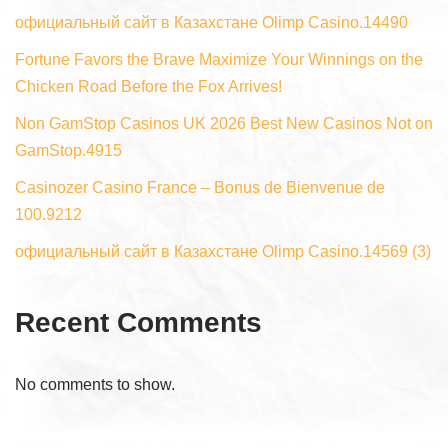
официальный сайт в Казахстане Olimp Casino.14490
Fortune Favors the Brave Maximize Your Winnings on the
Chicken Road Before the Fox Arrives!
Non GamStop Casinos UK 2026 Best New Casinos Not on
GamStop.4915
Casinozer Casino France – Bonus de Bienvenue de
100.9212
официальный сайт в Казахстане Olimp Casino.14569 (3)
Recent Comments
No comments to show.