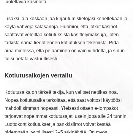
luotettavia kasinoita.
Lisäksi, älä koskaan jaa kirjautumistietojasi kenellekään ja
käytä vahvoja salasanoja. Huomioi, että jotkut kasinot
saattavat veloittaa kotiutuksista käsittelymaksuja, joten
tarkista nämä tiedot ennen kotiutuksen tekemistä. Pidä
aina mielessä, että pelaaminen on vain viihdettä, ja sinun
tulisi pelata vastuullisesti.
Kotiutusaikojen vertailu
Kotiutusaika on tärkeä tekijä, kun valitset nettikasinoa.
Nopea kotiutusaika tarkoittaa, että saat voittosi käyttöösi
mahdollisimman nopeasti. Yleisesti ottaen e-lompakot
tarjoavat nopeimmat kotiutusajat, usein jopa alle 24 tunnin.
Luottokorttikotiutukset ja pankkisiirrot voivat kestää
pidempään, tyypillisesti 2–5 arkipäivää. On myös