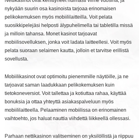
Nettikasinot ovat kehittyneet huimasti viime vuosina, ja
nykyään suurin osa kasinoista tarjoaa erinomaisen
pelikokemuksen myös mobiililaitteilla. Voit pelata
suosikkipelejäsi helposti älypuhelimella tai tabletilla missä
ja milloin tahansa. Monet kasinot tarjoavat
mobiilisovelluksen, jonka voit ladata laitteellesi. Voit myös
pelata suoraan selaimen kautta, jolloin et tarvitse erillistä
sovellusta.
Mobiilikasinot ovat optimoitu pienemmille näytöille, ja ne
tarjoavat saman laadukkaan pelikokemuksen kuin
tietokoneversiot. Voit tallettaa ja kotiuttaa rahaa, käyttää
bonuksia ja ottaa yhteyttä asiakaspalveluun myös
mobiililaitteella. Pelaaminen mobiilissa on erinomainen
vaihtoehto, jos haluat nauttia viihdettä liikkeellä ollessasi.
Parhaan nettikasinon valitseminen on yksilöllistä ja riippuu