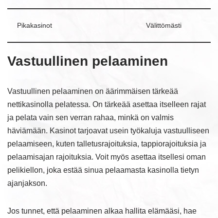
Pikakasinot
Välittömästi
Vastuullinen pelaaminen
Vastuullinen pelaaminen on äärimmäisen tärkeää
nettikasinolla pelatessa. On tärkeää asettaa itselleen rajat
ja pelata vain sen verran rahaa, minkä on valmis
häviämään. Kasinot tarjoavat usein työkaluja vastuulliseen
pelaamiseen, kuten talletusrajoituksia, tappiorajoituksia ja
pelaamisajan rajoituksia. Voit myös asettaa itsellesi oman
pelikiellon, joka estää sinua pelaamasta kasinolla tietyn
ajanjakson.
Jos tunnet, että pelaaminen alkaa hallita elämääsi, hae