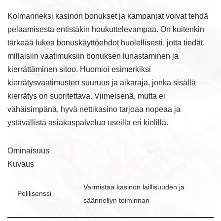
Kolmanneksi kasinon bonukset ja kampanjat voivat tehdä
pelaamisesta entistäkin houkuttelevampaa. On kuitenkin
tärkeää lukea bonuskäyttöehdot huolellisesti, jotta tiedät,
millaisiin vaatimuksiin bonuksen lunastaminen ja
kierrättäminen sitoo. Huomioi esimerkiksi
kierrätysvaatimusten suuruus ja aikaraja, jonka sisällä
kierrätys on suoritettava. Viimeisenä, mutta ei
vähäisimpänä, hyvä nettikasino tarjoaa nopeaa ja
ystävällistä asiakaspalvelua useilla eri kielillä.
Ominaisuus
Kuvaus
Varmistaa kasinon laillisuuden ja
Pelilisenssi
säännellyn toiminnan