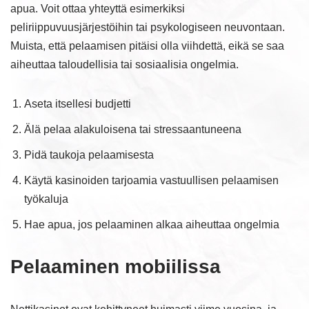
apua. Voit ottaa yhteyttä esimerkiksi
peliriippuvuusjärjestöihin tai psykologiseen neuvontaan.
Muista, että pelaamisen pitäisi olla viihdettä, eikä se saa
aiheuttaa taloudellisia tai sosiaalisia ongelmia.
Aseta itsellesi budjetti
Älä pelaa alakuloisena tai stressaantuneena
Pidä taukoja pelaamisesta
Käytä kasinoiden tarjoamia vastuullisen pelaamisen
työkaluja
Hae apua, jos pelaaminen alkaa aiheuttaa ongelmia
Pelaaminen mobiilissa