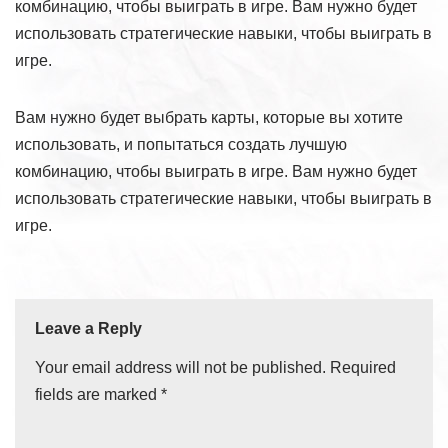
комбинацию, чтобы выиграть в игре. Вам нужно будет
использовать стратегические навыки, чтобы выиграть в
игре.
Вам нужно будет выбрать карты, которые вы хотите
использовать, и попытаться создать лучшую
комбинацию, чтобы выиграть в игре. Вам нужно будет
использовать стратегические навыки, чтобы выиграть в
игре.
Leave a Reply
Your email address will not be published.
Required
fields are marked
*