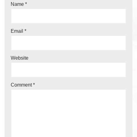
Name
*
Email
*
Website
Comment
*