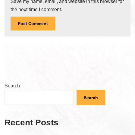
Save my name, email, and website in this browser for
the next time I comment.
Search
Search
Recent Posts