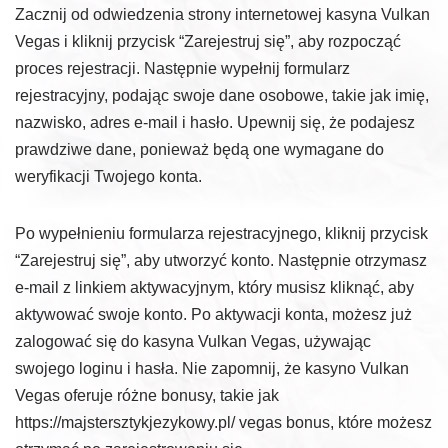
Zacznij od odwiedzenia strony internetowej kasyna Vulkan
Vegas i kliknij przycisk “Zarejestruj się”, aby rozpocząć
proces rejestracji. Następnie wypełnij formularz
rejestracyjny, podając swoje dane osobowe, takie jak imię,
nazwisko, adres e-mail i hasło. Upewnij się, że podajesz
prawdziwe dane, ponieważ będą one wymagane do
weryfikacji Twojego konta.
Po wypełnieniu formularza rejestracyjnego, kliknij przycisk
“Zarejestruj się”, aby utworzyć konto. Następnie otrzymasz
e-mail z linkiem aktywacyjnym, który musisz kliknąć, aby
aktywować swoje konto. Po aktywacji konta, możesz już
zalogować się do kasyna Vulkan Vegas, używając
swojego loginu i hasła. Nie zapomnij, że kasyno Vulkan
Vegas oferuje różne bonusy, takie jak
https://majstersztykjezykowy.pl/ vegas bonus, które możesz