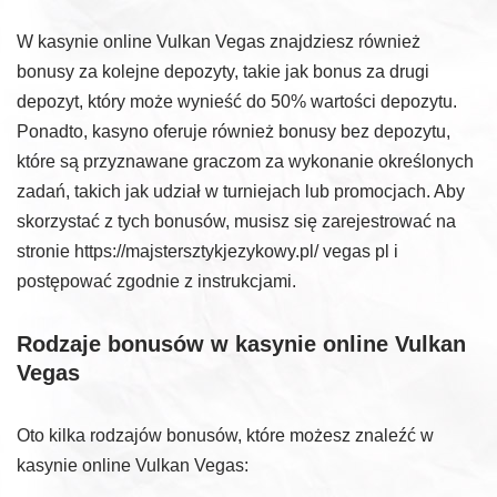
W kasynie online Vulkan Vegas znajdziesz również
bonusy za kolejne depozyty, takie jak bonus za drugi
depozyt, który może wynieść do 50% wartości depozytu.
Ponadto, kasyno oferuje również bonusy bez depozytu,
które są przyznawane graczom za wykonanie określonych
zadań, takich jak udział w turniejach lub promocjach. Aby
skorzystać z tych bonusów, musisz się zarejestrować na
stronie https://majstersztykjezykowy.pl/ vegas pl i
postępować zgodnie z instrukcjami.
Rodzaje bonusów w kasynie online Vulkan
Vegas
Oto kilka rodzajów bonusów, które możesz znaleźć w
kasynie online Vulkan Vegas: