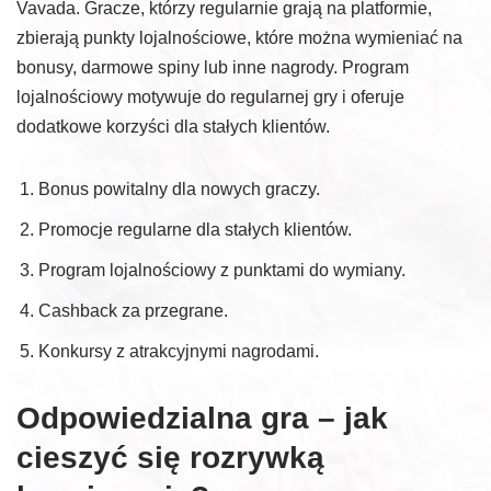
Vavada. Gracze, którzy regularnie grają na platformie,
zbierają punkty lojalnościowe, które można wymieniać na
bonusy, darmowe spiny lub inne nagrody. Program
lojalnościowy motywuje do regularnej gry i oferuje
dodatkowe korzyści dla stałych klientów.
Bonus powitalny dla nowych graczy.
Promocje regularne dla stałych klientów.
Program lojalnościowy z punktami do wymiany.
Cashback za przegrane.
Konkursy z atrakcyjnymi nagrodami.
Odpowiedzialna gra – jak
cieszyć się rozrywką