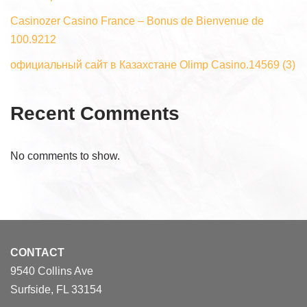
Casinozer Casino France – Bonus de Bienvenue de
100.9212
официальный сайт в Казахстане Olimp Casino.14569 (3)
Recent Comments
No comments to show.
CONTACT
9540 Collins Ave
Surfside, FL 33154