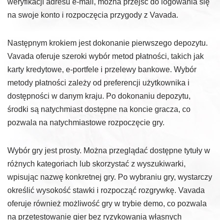
weryfikacji adresu e-mail, można przejść do logowania się
na swoje konto i rozpoczęcia przygody z Vavada.
Następnym krokiem jest dokonanie pierwszego depozytu.
Vavada oferuje szeroki wybór metod płatności, takich jak
karty kredytowe, e-portfele i przelewy bankowe. Wybór
metody płatności zależy od preferencji użytkownika i
dostępności w danym kraju. Po dokonaniu depozytu,
środki są natychmiast dostępne na koncie gracza, co
pozwala na natychmiastowe rozpoczęcie gry.
Wybór gry jest prosty. Można przeglądać dostępne tytuły w
różnych kategoriach lub skorzystać z wyszukiwarki,
wpisując nazwę konkretnej gry. Po wybraniu gry, wystarczy
określić wysokość stawki i rozpocząć rozgrywkę. Vavada
oferuje również możliwość gry w trybie demo, co pozwala
na przetestowanie gier bez ryzykowania własnych