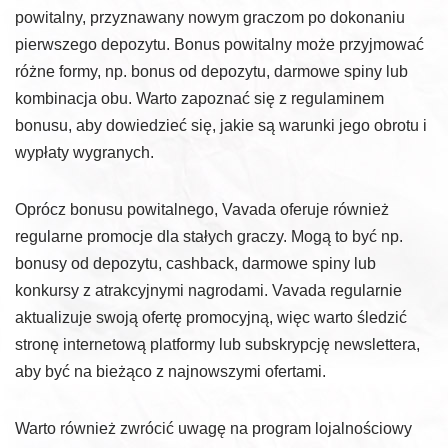
powitalny, przyznawany nowym graczom po dokonaniu
pierwszego depozytu. Bonus powitalny może przyjmować
różne formy, np. bonus od depozytu, darmowe spiny lub
kombinacja obu. Warto zapoznać się z regulaminem
bonusu, aby dowiedzieć się, jakie są warunki jego obrotu i
wypłaty wygranych.
Oprócz bonusu powitalnego, Vavada oferuje również
regularne promocje dla stałych graczy. Mogą to być np.
bonusy od depozytu, cashback, darmowe spiny lub
konkursy z atrakcyjnymi nagrodami. Vavada regularnie
aktualizuje swoją ofertę promocyjną, więc warto śledzić
stronę internetową platformy lub subskrypcję newslettera,
aby być na bieżąco z najnowszymi ofertami.
Warto również zwrócić uwagę na program lojalnościowy