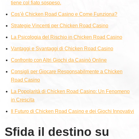
tiene col fiato sospeso.
Cos’è Chicken Road Casino e Come Funziona?
Strategie Vincenti per Chicken Road Casino
La Psicologia del Rischio in Chicken Road Casino
Vantaggi e Svantaggi di Chicken Road Casino
Confronto con Altri Giochi da Casinò Online
Consigli per Giocare Responsabilmente a Chicken
Road Casino
La Popolarità di Chicken Road Casino: Un Fenomeno
in Crescita
Il Futuro di Chicken Road Casino e dei Giochi Innovativi
Sfida il destino su