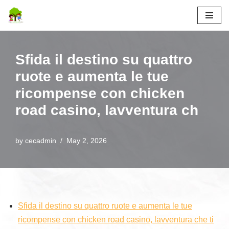
Skip
to
content
Sfida il destino su quattro
ruote e aumenta le tue
ricompense con chicken
road casino, lavventura ch
by
cecadmin
May 2, 2026
Sfida il destino su quattro ruote e aumenta le tue
ricompense con chicken road casino, lavventura che ti