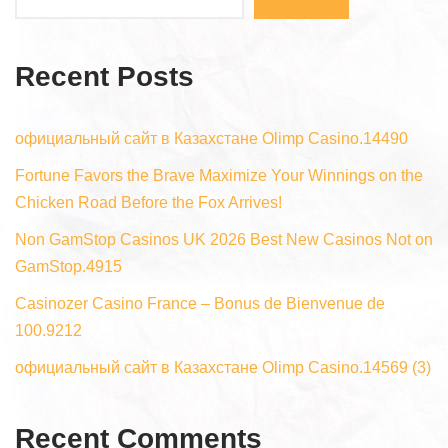
Recent Posts
официальный сайт в Казахстане Olimp Casino.14490
Fortune Favors the Brave Maximize Your Winnings on the
Chicken Road Before the Fox Arrives!
Non GamStop Casinos UK 2026 Best New Casinos Not on
GamStop.4915
Casinozer Casino France – Bonus de Bienvenue de
100.9212
официальный сайт в Казахстане Olimp Casino.14569 (3)
Recent Comments