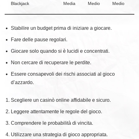
Blackjack
Media
Medio
Medio
Stabilire un budget prima di iniziare a giocare.
Fare delle pause regolari.
Giocare solo quando si è lucidi e concentrati.
Non cercare di recuperare le perdite.
Essere consapevoli dei rischi associati al gioco
d’azzardo.
Scegliere un casinò online affidabile e sicuro.
Leggere attentamente le regole del gioco.
Comprendere le probabilità di vincita.
Utilizzare una strategia di gioco appropriata.