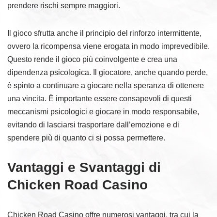
prendere rischi sempre maggiori.
Il gioco sfrutta anche il principio del rinforzo intermittente,
ovvero la ricompensa viene erogata in modo imprevedibile.
Questo rende il gioco più coinvolgente e crea una
dipendenza psicologica. Il giocatore, anche quando perde,
è spinto a continuare a giocare nella speranza di ottenere
una vincita. È importante essere consapevoli di questi
meccanismi psicologici e giocare in modo responsabile,
evitando di lasciarsi trasportare dall’emozione e di
spendere più di quanto ci si possa permettere.
Vantaggi e Svantaggi di
Chicken Road Casino
Chicken Road Casino offre numerosi vantaggi, tra cui la