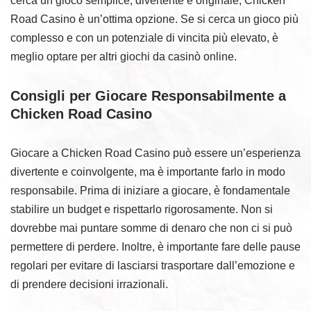
cerca un gioco semplice, divertente e originale, Chicken
Road Casino è un’ottima opzione. Se si cerca un gioco più
complesso e con un potenziale di vincita più elevato, è
meglio optare per altri giochi da casinò online.
Consigli per Giocare Responsabilmente a
Chicken Road Casino
Giocare a Chicken Road Casino può essere un’esperienza
divertente e coinvolgente, ma è importante farlo in modo
responsabile. Prima di iniziare a giocare, è fondamentale
stabilire un budget e rispettarlo rigorosamente. Non si
dovrebbe mai puntare somme di denaro che non ci si può
permettere di perdere. Inoltre, è importante fare delle pause
regolari per evitare di lasciarsi trasportare dall’emozione e
di prendere decisioni irrazionali.