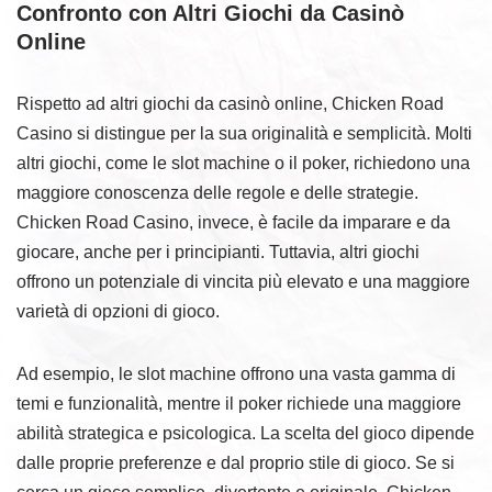
Confronto con Altri Giochi da Casinò
Online
Rispetto ad altri giochi da casinò online, Chicken Road
Casino si distingue per la sua originalità e semplicità. Molti
altri giochi, come le slot machine o il poker, richiedono una
maggiore conoscenza delle regole e delle strategie.
Chicken Road Casino, invece, è facile da imparare e da
giocare, anche per i principianti. Tuttavia, altri giochi
offrono un potenziale di vincita più elevato e una maggiore
varietà di opzioni di gioco.
Ad esempio, le slot machine offrono una vasta gamma di
temi e funzionalità, mentre il poker richiede una maggiore
abilità strategica e psicologica. La scelta del gioco dipende
dalle proprie preferenze e dal proprio stile di gioco. Se si