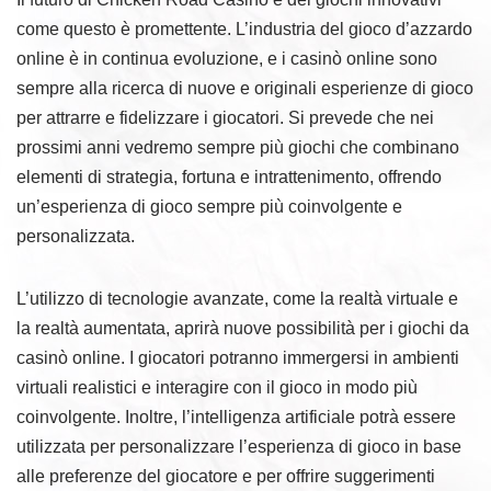
come questo è promettente. L’industria del gioco d’azzardo
online è in continua evoluzione, e i casinò online sono
sempre alla ricerca di nuove e originali esperienze di gioco
per attrarre e fidelizzare i giocatori. Si prevede che nei
prossimi anni vedremo sempre più giochi che combinano
elementi di strategia, fortuna e intrattenimento, offrendo
un’esperienza di gioco sempre più coinvolgente e
personalizzata.
L’utilizzo di tecnologie avanzate, come la realtà virtuale e
la realtà aumentata, aprirà nuove possibilità per i giochi da
casinò online. I giocatori potranno immergersi in ambienti
virtuali realistici e interagire con il gioco in modo più
coinvolgente. Inoltre, l’intelligenza artificiale potrà essere
utilizzata per personalizzare l’esperienza di gioco in base
alle preferenze del giocatore e per offrire suggerimenti