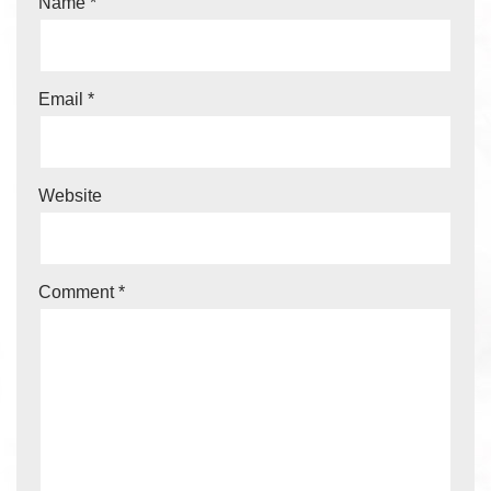
Name
*
Email
*
Website
Comment
*