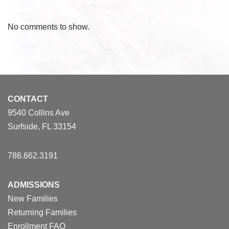
No comments to show.
CONTACT
9540 Collins Ave
Surfside, FL 33154
786.662.3191
ADMISSIONS
New Families
Returning Families
Enrollment FAQ