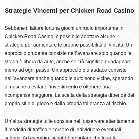
Strategie Vincenti per Chicken Road Casino
Sebbene il fattore fortuna giochi un ruolo importante in
Chicken Road Casino, è possibile adottare alcune
strategie per aumentare le proprie possibilità di vincita. Un
approccio prudente consiste nell’avanzare solo quando la
strada è libera da auto, anche se ciò significa guadagnare
meno ad ogni passo. Un approccio più audace consiste
nell’avanzare anche quando le auto sono vicine, sperando
di riuscire a evitare l’investimento e ottenere una
ricompensa maggiore. La scelta della strategia dipende dal
proprio stile di gioco e dalla propria tolleranza al rischio.
Un’altra strategia utile consiste nell’osservare attentamente
il modello di traffico e cercare di individuare eventuali
schemi. Ad esempio, si potrebbe notare che le auto