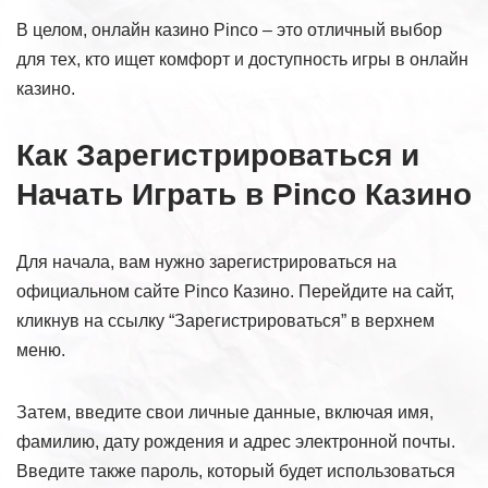
В целом, онлайн казино Pinco – это отличный выбор
для тех, кто ищет комфорт и доступность игры в онлайн
казино.
Как Зарегистрироваться и
Начать Играть в Pinco Казино
Для начала, вам нужно зарегистрироваться на
официальном сайте Pinco Казино. Перейдите на сайт,
кликнув на ссылку “Зарегистрироваться” в верхнем
меню.
Затем, введите свои личные данные, включая имя,
фамилию, дату рождения и адрес электронной почты.
Введите также пароль, который будет использоваться