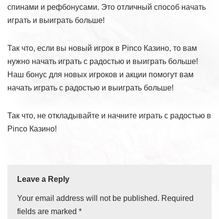
спинами и рефбонусами. Это отличный способ начать
играть и выиграть больше!
Так что, если вы новый игрок в Pinco Казино, то вам
нужно начать играть с радостью и выиграть больше!
Наш бонус для новых игроков и акции помогут вам
начать играть с радостью и выиграть больше!
Так что, не откладывайте и начните играть с радостью в
Pinco Казино!
Leave a Reply
Your email address will not be published.
Required
fields are marked
*