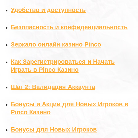
Удобство и доступность
Безопасность и конфиденциальность
Зеркало онлайн казино Pinco
Как Зарегистрироваться и Начать
Играть в Pinco Казино
Шаг 2: Валидация Аккаунта
Бонусы и Акции для Новых Игроков в
Pinco Казино
Бонусы для Новых Игроков