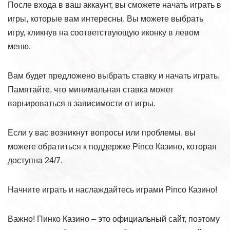
После входа в ваш аккаунт, вы сможете начать играть в
игры, которые вам интересны. Вы можете выбрать
игру, кликнув на соответствующую иконку в левом
меню.
Вам будет предложено выбрать ставку и начать играть.
Памятайте, что минимальная ставка может
варьироваться в зависимости от игры.
Если у вас возникнут вопросы или проблемы, вы
можете обратиться к поддержке Pinco Казино, которая
доступна 24/7.
Начните играть и наслаждайтесь играми Pinco Казино!
Важно! Пинко Казино – это официальный сайт, поэтому