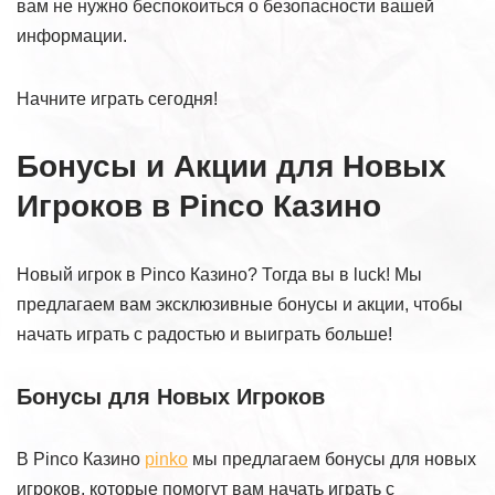
вам не нужно беспокоиться о безопасности вашей
информации.
Начните играть сегодня!
Бонусы и Акции для Новых
Игроков в Pinco Казино
Новый игрок в Pinco Казино? Тогда вы в luck! Мы
предлагаем вам эксклюзивные бонусы и акции, чтобы
начать играть с радостью и выиграть больше!
Бонусы для Новых Игроков
В Pinco Казино
pinko
мы предлагаем бонусы для новых
игроков, которые помогут вам начать играть с