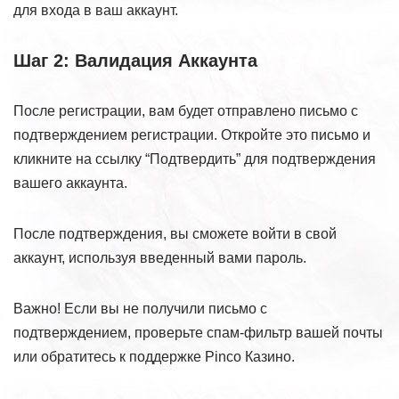
для входа в ваш аккаунт.
Шаг 2: Валидация Аккаунта
После регистрации, вам будет отправлено письмо с
подтверждением регистрации. Откройте это письмо и
кликните на ссылку “Подтвердить” для подтверждения
вашего аккаунта.
После подтверждения, вы сможете войти в свой
аккаунт, используя введенный вами пароль.
Важно! Если вы не получили письмо с
подтверждением, проверьте спам-фильтр вашей почты
или обратитесь к поддержке Pinco Казино.