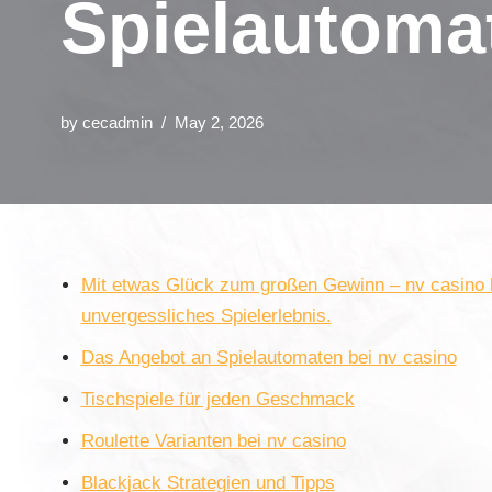
Spielautoma
by
cecadmin
May 2, 2026
Mit etwas Glück zum großen Gewinn – nv casino bi
unvergessliches Spielerlebnis.
Das Angebot an Spielautomaten bei nv casino
Tischspiele für jeden Geschmack
Roulette Varianten bei nv casino
Blackjack Strategien und Tipps