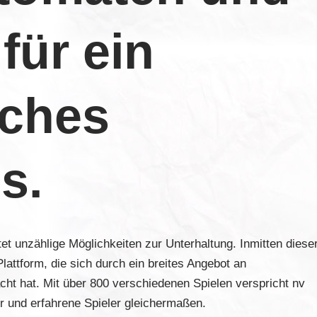
für ein
iches
s.
tet unzählige Möglichkeiten zur Unterhaltung. Inmitten diese
Plattform, die sich durch ein breites Angebot an
t hat. Mit über 800 verschiedenen Spielen verspricht nv
er und erfahrene Spieler gleichermaßen.