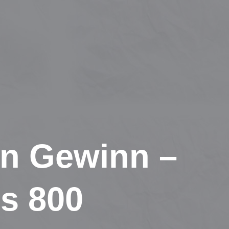
en Gewinn –
ls 800