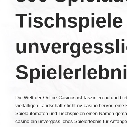
Tischspiele 
unvergessl
Spielerlebni
Die Welt der Online-Casinos ist faszinierend und bie
vielfältigen Landschaft sticht nv casino hervor, eine 
Spielautomaten und Tischspielen einen Namen gemach
casino ein unvergessliches Spielerlebnis für Anfäng