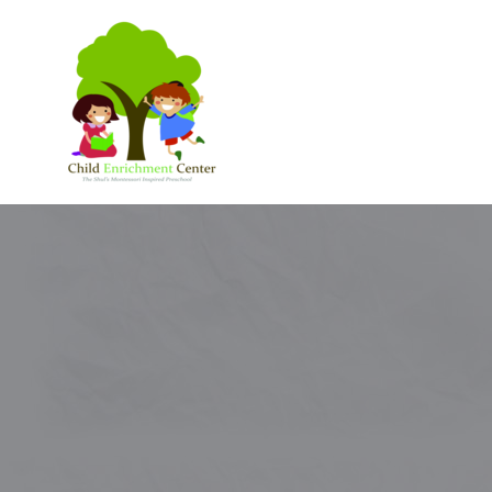
Skip
to
content