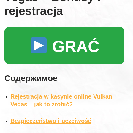
rejestracja
GRAĆ
Содержимое
Rejestracja w kasynie online Vulkan
Vegas – jak to zrobić?
Bezpieczeństwo i uczciwość