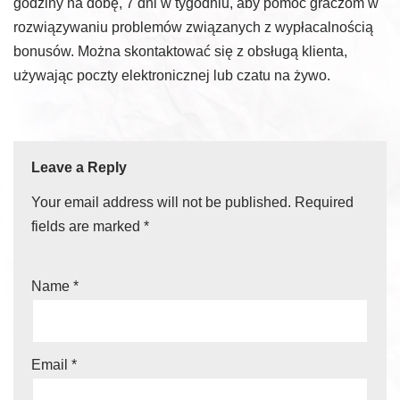
godziny na dobę, 7 dni w tygodniu, aby pomóc graczom w
rozwiązywaniu problemów związanych z wypłacalnością
bonusów. Można skontaktować się z obsługą klienta,
używając poczty elektronicznej lub czatu na żywo.
Leave a Reply
Your email address will not be published.
Required
fields are marked
*
Name
*
Email
*