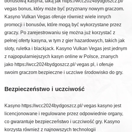
bonusową kasyna, taką jak https://wcc2024bydgoszcz.pl/
vegas bonus, który może być przyznany nowym graczom.
Kasyno Vulkan Vegas oferuje również wiele innych
promocji i bonusów, które mogą być wykorzystane przez
graczy. Po zarejestrowaniu się można już korzystać z
pełnej oferty kasyna, w tym z gier hazardowych, takich jak
sloty, ruletka i blackjack. Kasyno Vulkan Vegas jest jednym
z najpopularniejszych kasyn online w Polsce, znanych
jako https://wcc2024bydgoszcz.pl/ vegas pl, i oferuje
swoim graczom bezpieczne i uczciwe środowisko do gry.
Bezpieczeństwo i uczciwość
Kasyno https://wcc2024bydgoszcz.pl/ vegas kasyno jest
licencjonowane i regulowane przez odpowiednie organy,
co gwarantuje bezpieczeństwo i uczciwość gry. Kasyno
korzysta również z najnowszych technologii