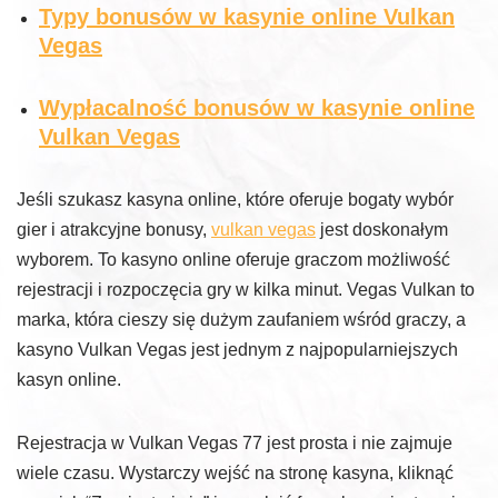
Typy bonusów w kasynie online Vulkan
Vegas
Wypłacalność bonusów w kasynie online
Vulkan Vegas
Jeśli szukasz kasyna online, które oferuje bogaty wybór
gier i atrakcyjne bonusy,
vulkan vegas
jest doskonałym
wyborem. To kasyno online oferuje graczom możliwość
rejestracji i rozpoczęcia gry w kilka minut. Vegas Vulkan to
marka, która cieszy się dużym zaufaniem wśród graczy, a
kasyno Vulkan Vegas jest jednym z najpopularniejszych
kasyn online.
Rejestracja w Vulkan Vegas 77 jest prosta i nie zajmuje
wiele czasu. Wystarczy wejść na stronę kasyna, kliknąć