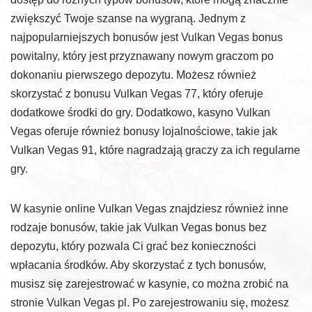
zwiększyć Twoje szanse na wygraną. Jednym z
najpopularniejszych bonusów jest Vulkan Vegas bonus
powitalny, który jest przyznawany nowym graczom po
dokonaniu pierwszego depozytu. Możesz również
skorzystać z bonusu Vulkan Vegas 77, który oferuje
dodatkowe środki do gry. Dodatkowo, kasyno Vulkan
Vegas oferuje również bonusy lojalnościowe, takie jak
Vulkan Vegas 91, które nagradzają graczy za ich regularne
gry.
W kasynie online Vulkan Vegas znajdziesz również inne
rodzaje bonusów, takie jak Vulkan Vegas bonus bez
depozytu, który pozwala Ci grać bez konieczności
wpłacania środków. Aby skorzystać z tych bonusów,
musisz się zarejestrować w kasynie, co można zrobić na
stronie Vulkan Vegas pl. Po zarejestrowaniu się, możesz