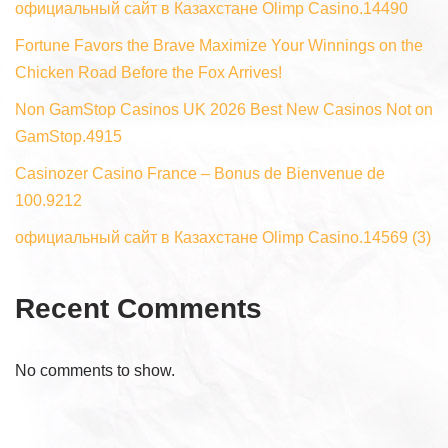
официальный сайт в Казахстане Olimp Casino.14490
Fortune Favors the Brave Maximize Your Winnings on the
Chicken Road Before the Fox Arrives!
Non GamStop Casinos UK 2026 Best New Casinos Not on
GamStop.4915
Casinozer Casino France – Bonus de Bienvenue de
100.9212
официальный сайт в Казахстане Olimp Casino.14569 (3)
Recent Comments
No comments to show.