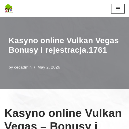
Skip
to
content
Kasyno online Vulkan Vegas
Bonusy i rejestracja.1761
by
cecadmin
May 2, 2026
Kasyno online Vulkan
Vegas – Bonusy i