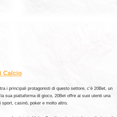
i Calcio
ra i principali protagonisti di questo settore, c’è 20Bet, un
 sua piattaforma di gioco, 20Bet offre ai suoi utenti una
 sport, casinò, poker e molto altro.