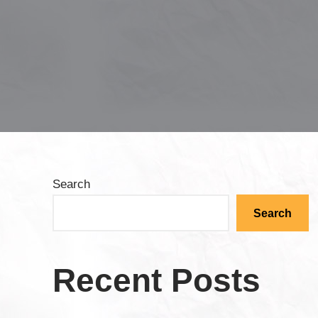
Search
Search
Recent Posts