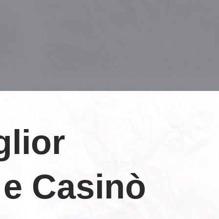
lior
e Casinò