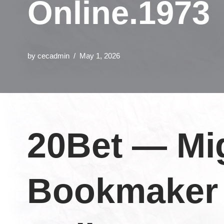
Online.1973
by
cecadmin
May 1, 2026
20Bet — Mig
Bookmaker 