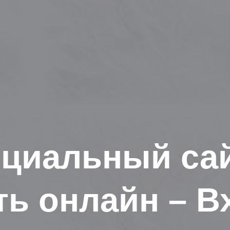
циальный сай
ть онлайн – В