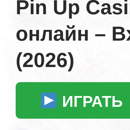
Pin Up Cas
онлайн – В
(2026)
ИГРАТЬ