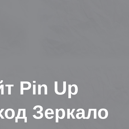
т Pin Up
ход Зеркало