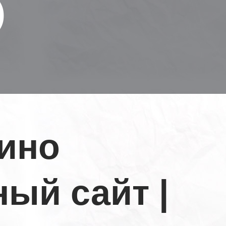
)
зино
ый сайт |