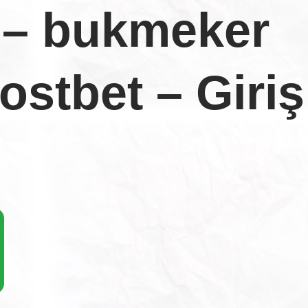
 – bukmeker
ostbet – Giriş