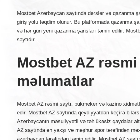
Mostbet Azerbaycan saytında dərslər və qazanma şan
giriş yolu təqdim olunur. Bu platformada qazanma şansı
və hər gün yeni qazanma şansları təmin edilir. Most
saytıdır.
Mostbet AZ rəsmi
məlumatlar
Mostbet AZ rəsmi saytı, bukmeker və kazino xidmətlə
edir. Mostbet AZ saytında qeydiyyatdan keçirə bilərsi
Azerbaycanın məsuliyyətli və təhlükəsiz qaydalar al
AZ saytında ən yaxşı və məşhur spor tərəfindən məxs
azerbaycan tərəfindən təmin edilir. Mostbet AZ sayt