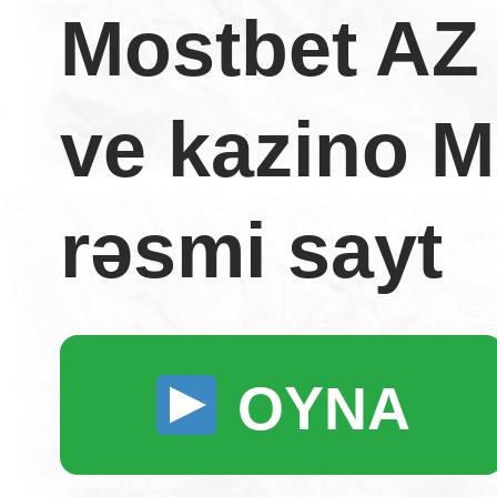
Mostbet AZ
ve kazino M
rəsmi sayt
OYNA