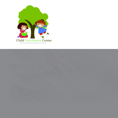
Skip
to
content