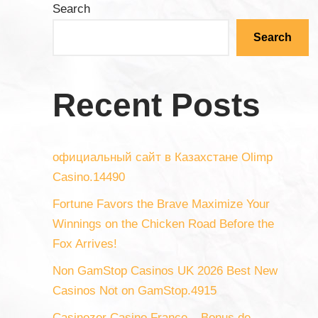
Search
Search
Recent Posts
официальный сайт в Казахстане Olimp
Casino.14490
Fortune Favors the Brave Maximize Your
Winnings on the Chicken Road Before the
Fox Arrives!
Non GamStop Casinos UK 2026 Best New
Casinos Not on GamStop.4915
Casinozer Casino France – Bonus de