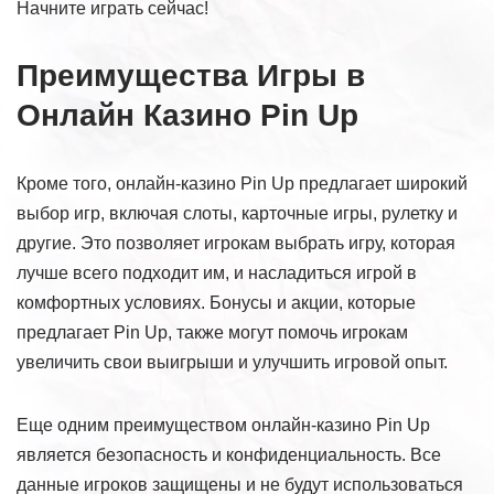
Начните играть сейчас!
Преимущества Игры в
Онлайн Казино Pin Up
Кроме того, онлайн-казино Pin Up предлагает широкий
выбор игр, включая слоты, карточные игры, рулетку и
другие. Это позволяет игрокам выбрать игру, которая
лучше всего подходит им, и насладиться игрой в
комфортных условиях. Бонусы и акции, которые
предлагает Pin Up, также могут помочь игрокам
увеличить свои выигрыши и улучшить игровой опыт.
Еще одним преимуществом онлайн-казино Pin Up
является безопасность и конфиденциальность. Все
данные игроков защищены и не будут использоваться