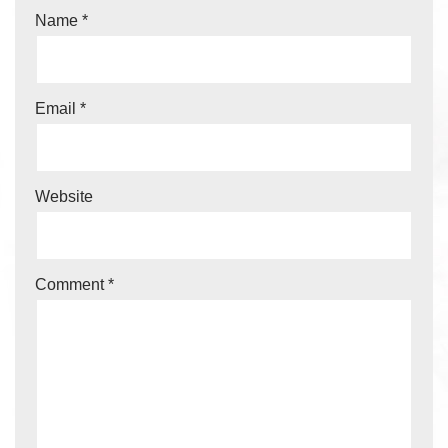
Name
*
Email
*
Website
Comment
*