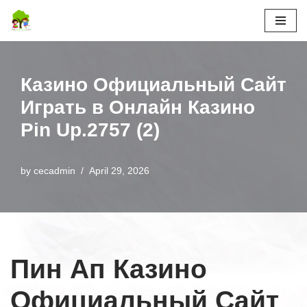
Skip
to
content
Казино Официальный Сайт
Играть в Онлайн Казино
Pin Up.2757 (2)
by
cecadmin
April 29, 2026
Пин Ап Казино
Официальный Сайт