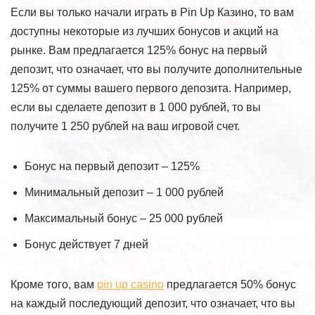
Если вы только начали играть в Pin Up Казино, то вам
доступны некоторые из лучших бонусов и акций на
рынке. Вам предлагается 125% бонус на первый
депозит, что означает, что вы получите дополнительные
125% от суммы вашего первого депозита. Например,
если вы сделаете депозит в 1 000 рублей, то вы
получите 1 250 рублей на ваш игровой счет.
Бонус на первый депозит – 125%
Минимальный депозит – 1 000 рублей
Максимальный бонус – 25 000 рублей
Бонус действует 7 дней
Кроме того, вам
pin up casino
предлагается 50% бонус
на каждый последующий депозит, что означает, что вы