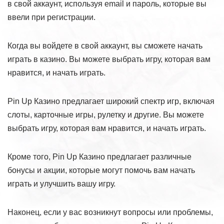
в свой аккаунт, используя email и пароль, которые вы
ввели при регистрации.
Когда вы войдете в свой аккаунт, вы сможете начать
играть в казино. Вы можете выбрать игру, которая вам
нравится, и начать играть.
Pin Up Казино предлагает широкий спектр игр, включая
слоты, карточные игры, рулетку и другие. Вы можете
выбрать игру, которая вам нравится, и начать играть.
Кроме того, Pin Up Казино предлагает различные
бонусы и акции, которые могут помочь вам начать
играть и улучшить вашу игру.
Наконец, если у вас возникнут вопросы или проблемы,