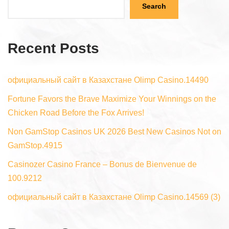
Search
Recent Posts
официальный сайт в Казахстане Olimp Casino.14490
Fortune Favors the Brave Maximize Your Winnings on the
Chicken Road Before the Fox Arrives!
Non GamStop Casinos UK 2026 Best New Casinos Not on
GamStop.4915
Casinozer Casino France – Bonus de Bienvenue de
100.9212
официальный сайт в Казахстане Olimp Casino.14569 (3)