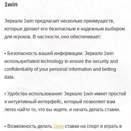
1win
Зеркало 1win предлагает несколько преимуществ,
которые делают его безопасным и надежным выбором
для игроков. В частности, оно обеспечивает:
• Безопасность вашей информации: Зеркало 1win
используетlatest technology to ensure the security and
confidentiality of your personal information and betting
data.
• Удобство использования: Зеркало 1win имеет простой
и интуитивный интерфейс, который позволяет вам
легко найти то, что вы ищете, и начать делать ставки.
• Возможность делать
1вин
ставки на спорт и играть в