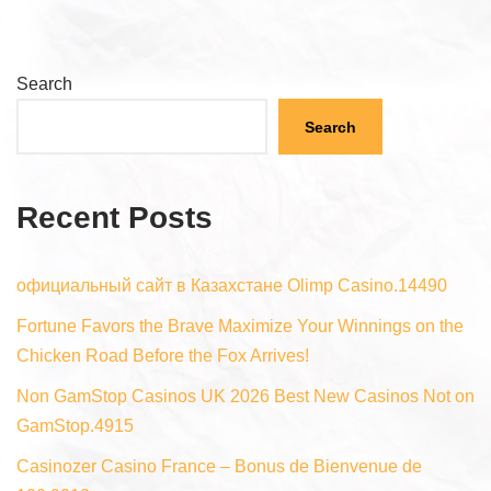
Search
Search
Recent Posts
официальный сайт в Казахстане Olimp Casino.14490
Fortune Favors the Brave Maximize Your Winnings on the
Chicken Road Before the Fox Arrives!
Non GamStop Casinos UK 2026 Best New Casinos Not on
GamStop.4915
Casinozer Casino France – Bonus de Bienvenue de