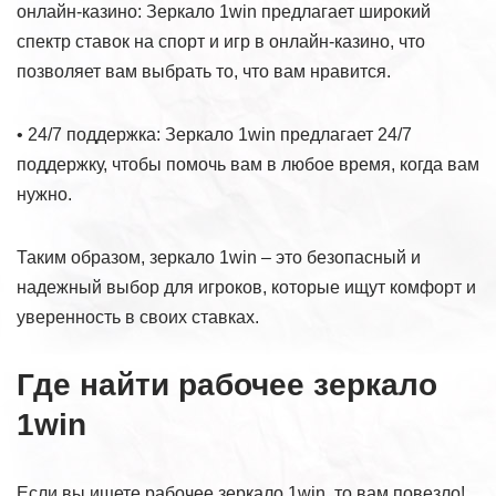
онлайн-казино: Зеркало 1win предлагает широкий
спектр ставок на спорт и игр в онлайн-казино, что
позволяет вам выбрать то, что вам нравится.
• 24/7 поддержка: Зеркало 1win предлагает 24/7
поддержку, чтобы помочь вам в любое время, когда вам
нужно.
Таким образом, зеркало 1win – это безопасный и
надежный выбор для игроков, которые ищут комфорт и
уверенность в своих ставках.
Где найти рабочее зеркало
1win
Если вы ищете рабочее зеркало 1win, то вам повезло!