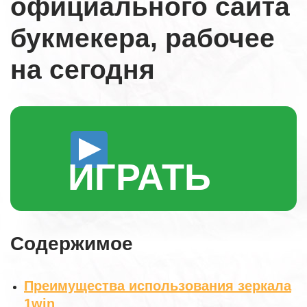
официального сайта
букмекера, рабочее
на сегодня
ИГРАТЬ
Содержимое
Преимущества использования зеркала
1win