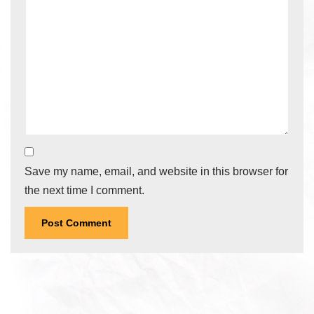
Save my name, email, and website in this browser for
the next time I comment.