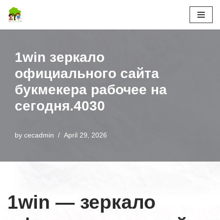
Skip
to
content
1win зеркало
официального сайта
букмекера рабочее на
сегодня.4030
by
cecadmin
April 29, 2026
1win — зеркало