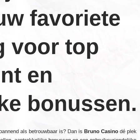
uw favoriete
 voor top
nt en
jke bonussen.
spannend als betrouwbaar is? Dan is
Bruno Casino
dé plek