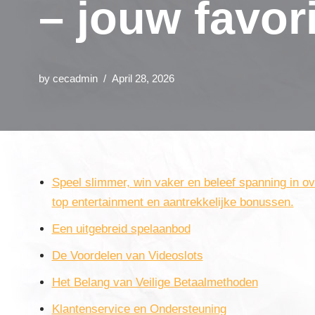
– jouw favo
by
cecadmin
April 28, 2026
Speel slimmer, win vaker en beleef spanning in o
top entertainment en aantrekkelijke bonussen.
Een uitgebreid spelaanbod
De Voordelen van Videoslots
Het Belang van Veilige Betaalmethoden
Klantenservice en Ondersteuning