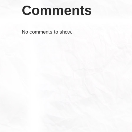
Comments
No comments to show.