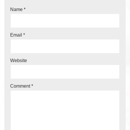
Name
*
Email
*
Website
Comment
*