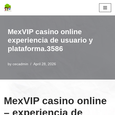
Skip
to
content
MexVIP casino online
experiencia de usuario y
plataforma.3586
by
cecadmin
April 28, 2026
MexVIP casino online
– experiencia de