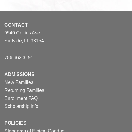
CONTACT
9540 Collins Ave
Surfside, FL 33154
786.662.3191
ADMISSIONS
New Families
Returning Families
Enrollment FAQ
Scholarship info
POLICIES
Standards of Ethical Conduct