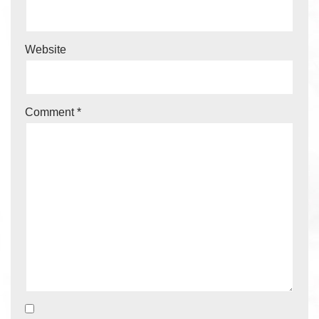
Website
Comment
*