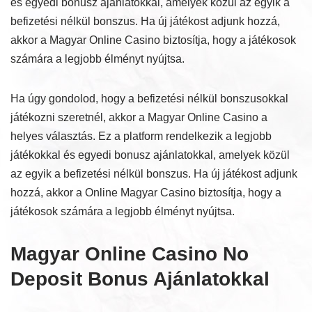
és egyedi bonusz ajánlatokkal, amelyek közül az egyik a
befizetési nélkül bonszus. Ha új játékost adjunk hozzá,
akkor a Magyar Online Casino biztosítja, hogy a játékosok
számára a legjobb élményt nyújtsa.
Ha úgy gondolod, hogy a befizetési nélkül bonszusokkal
játékozni szeretnél, akkor a Magyar Online Casino a
helyes választás. Ez a platform rendelkezik a legjobb
játékokkal és egyedi bonusz ajánlatokkal, amelyek közül
az egyik a befizetési nélkül bonszus. Ha új játékost adjunk
hozzá, akkor a Online Magyar Casino biztosítja, hogy a
játékosok számára a legjobb élményt nyújtsa.
Magyar Online Casino No
Deposit Bonus Ajánlatokkal