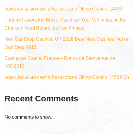
официальный сайт в Казахстане Olimp Casino.14490
Fortune Favors the Brave Maximize Your Winnings on the
Chicken Road Before the Fox Arrives!
Non GamStop Casinos UK 2026 Best New Casinos Not on
GamStop.4915
Casinozer Casino France – Bonus de Bienvenue de
100.9212
официальный сайт в Казахстане Olimp Casino.14569 (3)
Recent Comments
No comments to show.