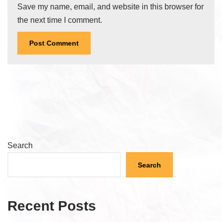
Save my name, email, and website in this browser for
the next time I comment.
Search
Search
Recent Posts