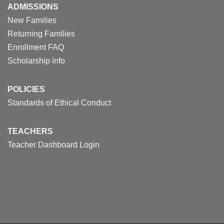
ADMISSIONS
New Families
Returning Families
Enrollment FAQ
Scholarship info
POLICIES
Standards of Ethical Conduct
TEACHERS
Teacher Dashboard Login