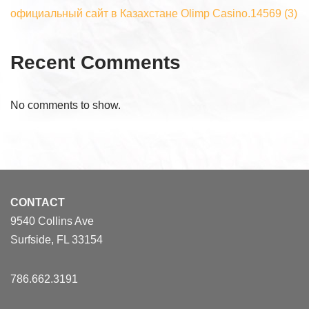
официальный сайт в Казахстане Olimp Casino.14569 (3)
Recent Comments
No comments to show.
CONTACT
9540 Collins Ave
Surfside, FL 33154
786.662.3191