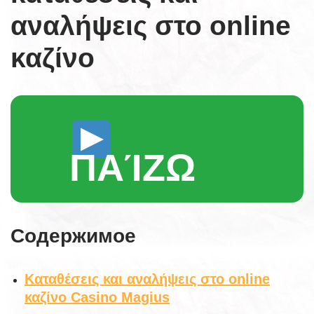
αναλήψεις στο online
καζίνο
ΠΑΊΖΩ
Содержимое
Καταθέσεις και αναλήψεις στο online
καζίνο Casino Magius