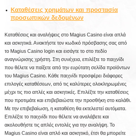
Καταθέσεις χρημάτων και προστασία
προσωπικών δεδομένων
Καταθέσεις και αναλήψεις στο Magius Casino είναι απλά
και ασκητικά. Ανακτήστε τον κωδικό πρόσβασης σας από
το Magius Casino login και εισάγτε το στο πεδίο
αναγνώρισης χρήστη. Στη συνέχεια, επιλέξτε το παιχνίδι
που θέλετε να παίξετε από την ευρύτατη σελίδα προϊόντων
του Magius Casino. Κάθε παιχνίδι προσφέρει διάφορες
επιλογές καταθέσεων, από τις καλύτερες ολοκληρωμένες
μέχρι τις πιο απλές και ασκητικές. Επιλέξτε την καταθέσεις
που προτιμάτε και επιβεβαιώστε την προσθήκη στο καλάθι.
Με την επιβεβαίωση, η καταθέση θα εκτελεστεί αυτόματα.
Επιλέξτε το παιχνίδι που θέλετε να αναλάβετε και
ακολουθήστε τις απλές εντολές για την αναλήψη. Το
Magius Casino είναι απλό και ασκητικό, έτσι θα μπορείτε