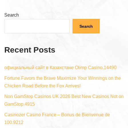
Search
Search
Recent Posts
официальный сайт в Казахстане Olimp Casino.14490
Fortune Favors the Brave Maximize Your Winnings on the
Chicken Road Before the Fox Arrives!
Non GamStop Casinos UK 2026 Best New Casinos Not on
GamStop.4915
Casinozer Casino France – Bonus de Bienvenue de
100.9212