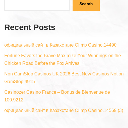
Search
Recent Posts
официальный сайт в Казахстане Olimp Casino.14490
Fortune Favors the Brave Maximize Your Winnings on the
Chicken Road Before the Fox Arrives!
Non GamStop Casinos UK 2026 Best New Casinos Not on
GamStop.4915
Casinozer Casino France – Bonus de Bienvenue de
100.9212
официальный сайт в Казахстане Olimp Casino.14569 (3)