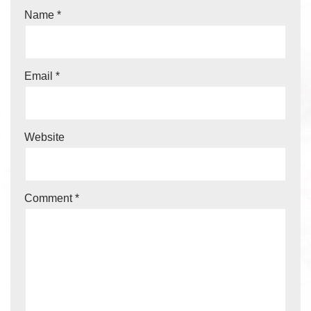
Name
*
Email
*
Website
Comment
*