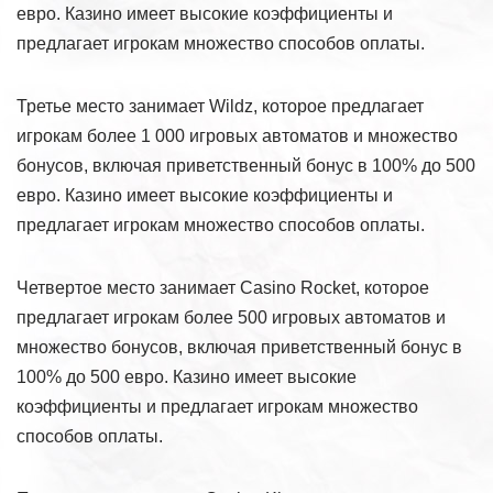
евро. Казино имеет высокие коэффициенты и
предлагает игрокам множество способов оплаты.
Третье место занимает Wildz, которое предлагает
игрокам более 1 000 игровых автоматов и множество
бонусов, включая приветственный бонус в 100% до 500
евро. Казино имеет высокие коэффициенты и
предлагает игрокам множество способов оплаты.
Четвертое место занимает Casino Rocket, которое
предлагает игрокам более 500 игровых автоматов и
множество бонусов, включая приветственный бонус в
100% до 500 евро. Казино имеет высокие
коэффициенты и предлагает игрокам множество
способов оплаты.