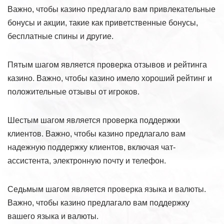
Важно, чтобы казино предлагало вам привлекательные
бонусы и акции, такие как приветственные бонусы,
бесплатные спины и другие.
Пятым шагом является проверка отзывов и рейтинга
казино. Важно, чтобы казино имело хороший рейтинг и
положительные отзывы от игроков.
Шестым шагом является проверка поддержки
клиентов. Важно, чтобы казино предлагало вам
надежную поддержку клиентов, включая чат-
ассистента, электронную почту и телефон.
Седьмым шагом является проверка языка и валюты.
Важно, чтобы казино предлагало вам поддержку
вашего языка и валюты.