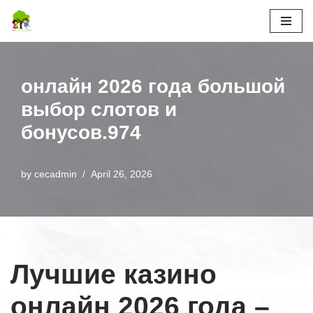
Skip
to
content
онлайн 2026 года большой
выбор слотов и
бонусов.974
by
cecadmin
April 26, 2026
Лучшие казино
онлайн 2026 года –