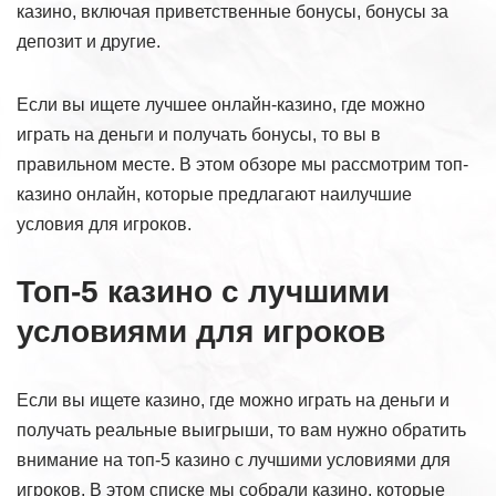
казино, включая приветственные бонусы, бонусы за
депозит и другие.
Если вы ищете лучшее онлайн-казино, где можно
играть на деньги и получать бонусы, то вы в
правильном месте. В этом обзоре мы рассмотрим топ-
казино онлайн, которые предлагают наилучшие
условия для игроков.
Топ-5 казино с лучшими
условиями для игроков
Если вы ищете казино, где можно играть на деньги и
получать реальные выигрыши, то вам нужно обратить
внимание на топ-5 казино с лучшими условиями для
игроков. В этом списке мы собрали казино, которые