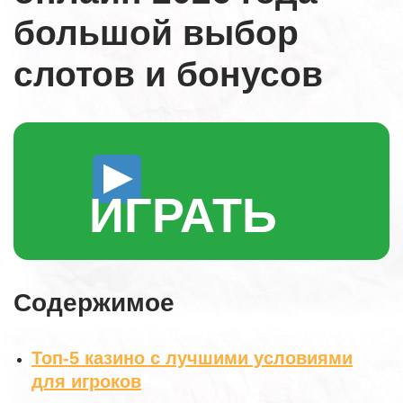
большой выбор
слотов и бонусов
ИГРАТЬ
Содержимое
Топ-5 казино с лучшими условиями
для игроков