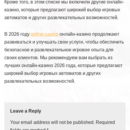
Кроме того, в этом списке мы включили другие онлайн-
казино, которые предлагают широкий выбор игровых
автоматов и других развлекательных возможностей.
В 2026 году
online casino
онлайн-казино продолжают
развиваться и улучшать свои услуги, чтобы обеспечить
безопасное и развлекательное игровое опыта для
своих клиентов. Мы рекомендуем вам выбрать из
лучших онлайн-казино 2026 года, которые предлагают
широкий выбор игровых автоматов и других
развлекательных возможностей.
Leave a Reply
Your email address will not be published.
Required