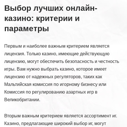
Выбор лучших онлайн-
казино: критерии и
параметры
Первым и наиболее важным критерием является
лицензия. Только казино, имеющие действующую
лицензию, могут обеспечить безопасность и честность
игры. Вам нужно выбрать казино, которое имеет
лицензию от надежных регуляторов, таких как
Мальтийская комиссия по игорному бизнесу или
Комиссия по регулированию азартных игр в
Великобритании.
Вторым важным критерием является ассортимент иг.
Казино, предлагающие широкий выбор иг, могут