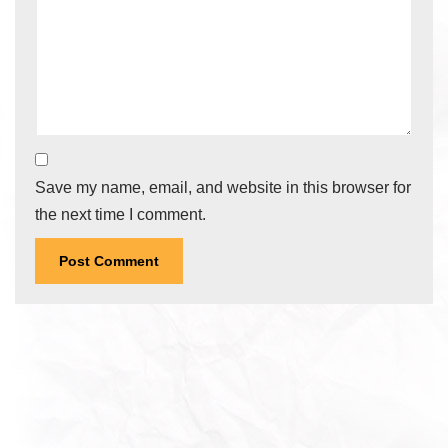
Save my name, email, and website in this browser for
the next time I comment.