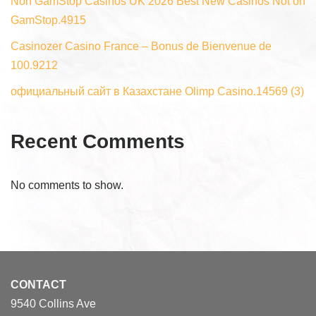
Non GamStop Casinos UK 2026 Best New Casinos Not on
GamStop.4915
Casinozer Casino France – Bonus de Bienvenue de
100.9212
официальный сайт в Казахстане Olimp Casino.14569 (3)
Recent Comments
No comments to show.
CONTACT
9540 Collins Ave