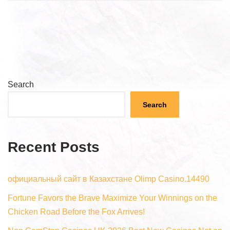
Search
Search
Recent Posts
официальный сайт в Казахстане Olimp Casino.14490
Fortune Favors the Brave Maximize Your Winnings on the
Chicken Road Before the Fox Arrives!