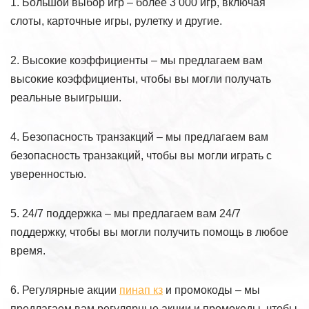
1. Большой выбор игр – более 3 000 игр, включая
слоты, карточные игры, рулетку и другие.
2. Высокие коэффициенты – мы предлагаем вам
высокие коэффициенты, чтобы вы могли получать
реальные выигрыши.
4. Безопасность транзакций – мы предлагаем вам
безопасность транзакций, чтобы вы могли играть с
уверенностью.
5. 24/7 поддержка – мы предлагаем вам 24/7
поддержку, чтобы вы могли получить помощь в любое
время.
6. Регулярные акции
пинап кз
и промокоды – мы
предлагаем вам регулярные акции и промокоды, чтобы