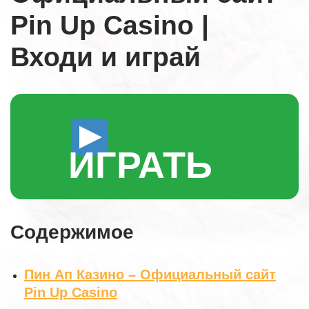
Pin Up Casino |
Входи и играй
ИГРАТЬ
Содержимое
Пин Ап Казино – Официальный сайт
Pin Up Casino