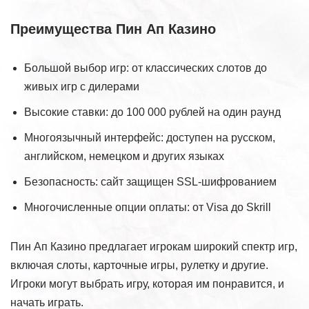
Преимущества Пин Ап Казино
Большой выбор игр: от классических слотов до
живых игр с дилерами
Высокие ставки: до 100 000 рублей на один раунд
Многоязычный интерфейс: доступен на русском,
английском, немецком и других языках
Безопасность: сайт защищен SSL-шифрованием
Многочисленные опции оплаты: от Visa до Skrill
Пин Ап Казино предлагает игрокам широкий спектр игр,
включая слоты, карточные игры, рулетку и другие.
Игроки могут выбрать игру, которая им понравится, и
начать играть.