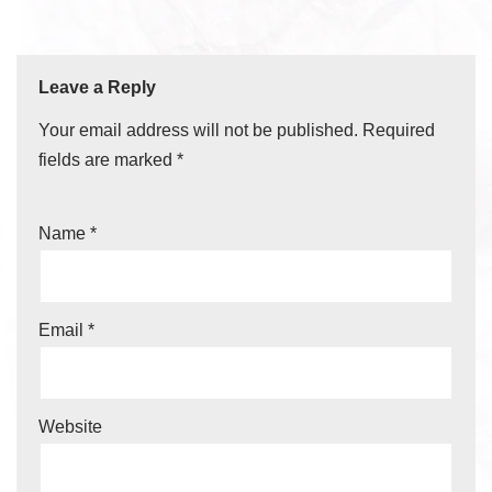
Leave a Reply
Your email address will not be published.
Required
fields are marked
*
Name
*
Email
*
Website