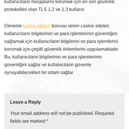
kullanıcıların hesaplarını korumak için en son güvenlik
protokolleri olan TLS 1.2 ve 1.3 kullanır.
Deneme
kumar siteleri
bonusu veren casino siteleri,
kullanıcıların bilgilerinin ve para işlemlerinin güvenliğini
sağlamak için kullanıcıların bilgilerini ve para işlemlerini
korumak için çeşitli güvenlik önlemlerini uygulamaktadır.
Bu, kullanıcıların bilgilerinin ve para işlemlerinin
güvenliğini sağlar ve kullanıcıların güvenle
oynayabilecekleri bir ortam sağlar.
Leave a Reply
Your email address will not be published.
Required
fields are marked
*