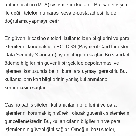
authentication (MFA) sistemlerini kullanır. Bu, sadece şifre
ile değil, telefon numarası veya e-posta adresi ile de
doğrulama yapmayı içerir.
En güvenilir casino siteleri, kullanıcıların bilgilerini ve para
işlemlerini korumak için PCI DSS (Payment Card Industry
Data Security Standard) uyumluluğunu sağlar. Bu standart,
ödeme bilgilerinin güvenli bir şekilde depolanması ve
işlemesi konusunda belirli kurallara uymayı gerektirir. Bu,
kullanıcıların kart bilgilerinin yanlış kullanımlarla
korunmasını sağlar.
Casino bahis siteleri, kullanıcıların bilgilerini ve para
işlemlerini korumak için sürekli olarak güvenlik sistemlerini
güncellemektedir. Bu, kullanıcıların bilgilerinin ve para
işlemlerinin güvenliğini sağlar. Örneğin, bazı siteler,