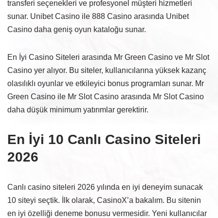
transferi seçenekleri ve profesyonel müşteri hizmetleri
sunar. Unibet Casino ile 888 Casino arasında Unibet
Casino daha geniş oyun kataloğu sunar.
En İyi Casino Siteleri arasında Mr Green Casino ve Mr Slot
Casino yer alıyor. Bu siteler, kullanıcılarına yüksek kazanç
olasılıklı oyunlar ve etkileyici bonus programları sunar. Mr
Green Casino ile Mr Slot Casino arasında Mr Slot Casino
daha düşük minimum yatırımlar gerektirir.
En İyi 10 Canlı Casino Siteleri
2026
Canlı casino siteleri 2026 yılında en iyi deneyim sunacak
10 siteyi seçtik. İlk olarak, CasinoX’a bakalım. Bu sitenin
en iyi özelliği deneme bonusu vermesidir. Yeni kullanıcılar