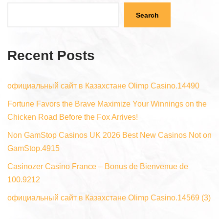
Search
Recent Posts
официальный сайт в Казахстане Olimp Casino.14490
Fortune Favors the Brave Maximize Your Winnings on the
Chicken Road Before the Fox Arrives!
Non GamStop Casinos UK 2026 Best New Casinos Not on
GamStop.4915
Casinozer Casino France – Bonus de Bienvenue de
100.9212
официальный сайт в Казахстане Olimp Casino.14569 (3)