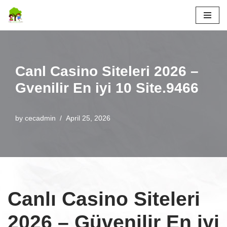
Skip
to
content
Canl Casino Siteleri 2026 –
Gvenilir En iyi 10 Site.9466
by
cecadmin
April 25, 2026
Canlı Casino Siteleri
2026 – Güvenilir En iyi