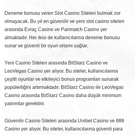
Deneme bonusu veren Slot Casino Siteleri bulmak zor
olmayacak. Bu yıl en güvenilir ve yeni slot casino siteleri
arasında Evraç Casino ve Parimatch Casino yer
almaktadır. Her ikisi de kullanıcılarına deneme bonusu
sunar ve güvenli bir oyun ortamı sağlar.
Yeni Casino Siteleri arasında BitStarz Casino ve
LeoVegas Casino yer alıyor. Bu siteler, kullanıcılarına
çeşitli oyunlar ve etkileyici bonus programları sunarak
popülerliğini artırmaktadır. BitStarz Casino ile LeoVegas
Casino arasında BitStarz Casino daha düşük minimum
yatırımlar gerektirir.
Güvenilir Casino Siteleri arasında Unibet Casino ve 888
Casino yer alıyor. Bu siteler, kullanıcılarına güvenli para