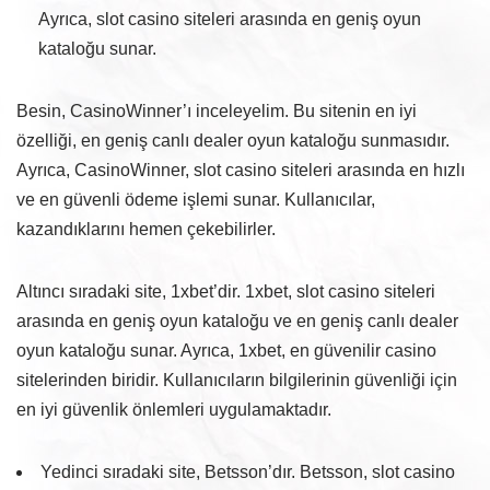
Ayrıca, slot casino siteleri arasında en geniş oyun
kataloğu sunar.
Besin, CasinoWinner’ı inceleyelim. Bu sitenin en iyi
özelliği, en geniş canlı dealer oyun kataloğu sunmasıdır.
Ayrıca, CasinoWinner, slot casino siteleri arasında en hızlı
ve en güvenli ödeme işlemi sunar. Kullanıcılar,
kazandıklarını hemen çekebilirler.
Altıncı sıradaki site, 1xbet’dir. 1xbet, slot casino siteleri
arasında en geniş oyun kataloğu ve en geniş canlı dealer
oyun kataloğu sunar. Ayrıca, 1xbet, en güvenilir casino
sitelerinden biridir. Kullanıcıların bilgilerinin güvenliği için
en iyi güvenlik önlemleri uygulamaktadır.
Yedinci sıradaki site, Betsson’dır. Betsson, slot casino