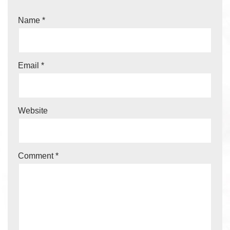
Name
*
Email
*
Website
Comment
*