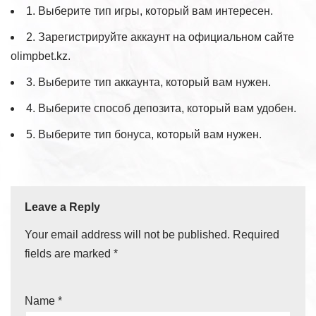
1. Выберите тип игры, который вам интересен.
2. Зарегистрируйте аккаунт на официальном сайте
olimpbet.kz.
3. Выберите тип аккаунта, который вам нужен.
4. Выберите способ депозита, который вам удобен.
5. Выберите тип бонуса, который вам нужен.
Leave a Reply
Your email address will not be published.
Required
fields are marked
*
Name
*