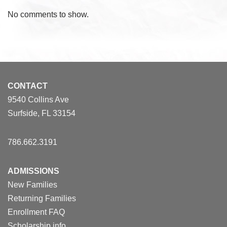
No comments to show.
CONTACT
9540 Collins Ave
Surfside, FL 33154
786.662.3191
ADMISSIONS
New Families
Returning Families
Enrollment FAQ
Scholarship info