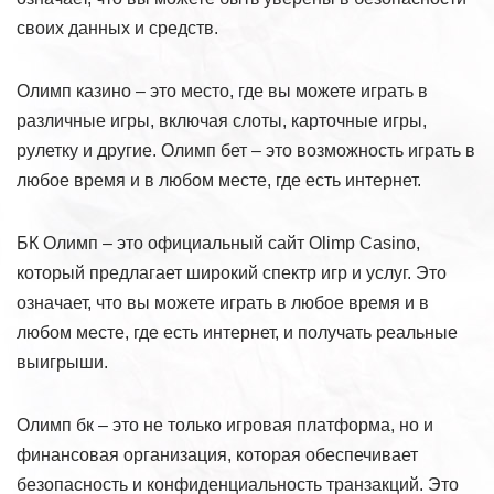
своих данных и средств.
Олимп казино – это место, где вы можете играть в
различные игры, включая слоты, карточные игры,
рулетку и другие. Олимп бет – это возможность играть в
любое время и в любом месте, где есть интернет.
БК Олимп – это официальный сайт Olimp Casino,
который предлагает широкий спектр игр и услуг. Это
означает, что вы можете играть в любое время и в
любом месте, где есть интернет, и получать реальные
выигрыши.
Олимп бк – это не только игровая платформа, но и
финансовая организация, которая обеспечивает
безопасность и конфиденциальность транзакций. Это