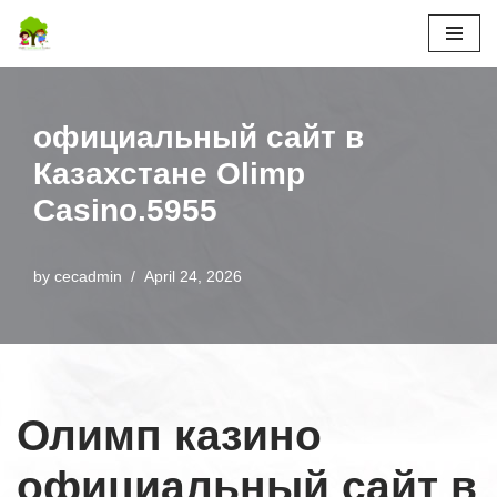
Skip
to
content
официальный сайт в
Казахстане Olimp
Casino.5955
by
cecadmin
April 24, 2026
Олимп казино
официальный сайт в