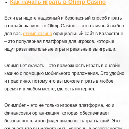
Как начать играть в Olimp Casino
Если вы ищете надежный и безопасный способ играть
в онлайн-казино, то Olimp Casino – это отличный выбор
для вас.
олимп казино
официальный сайт в Казахстане
– это популярная платформа для игроков, которые
ищут развлекательные игры и реальные выигрыши.
Олимп бет скачать – это возможность играть в онлайн-
казино с помощью мобильного приложения. Это удобно
и практично, потому что вы можете играть в любое
время и в любом месте, где есть интернет.
Олимпбет – это не только игровая платформа, но и
финансовая организация, которая обеспечивает
безопасность и конфиденциальность транзакций. Это
означает, что вы можете быть уверены в безопасности