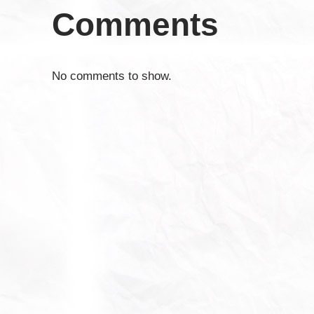
Comments
No comments to show.
.