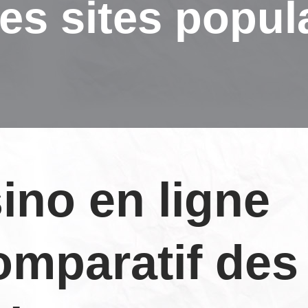
es sites popul
ino en ligne
omparatif des