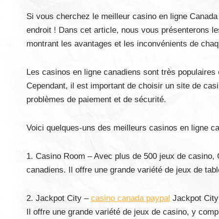
Si vous cherchez le meilleur casino en ligne Canada
endroit ! Dans cet article, nous vous présenterons l
montrant les avantages et les inconvénients de chaq
Les casinos en ligne canadiens sont très populaires en
Cependant, il est important de choisir un site de casi
problèmes de paiement et de sécurité.
Voici quelques-uns des meilleurs casinos en ligne c
1. Casino Room – Avec plus de 500 jeux de casino, C
canadiens. Il offre une grande variété de jeux de tab
2. Jackpot City –
casino canada paypal
Jackpot City 
Il offre une grande variété de jeux de casino, y com