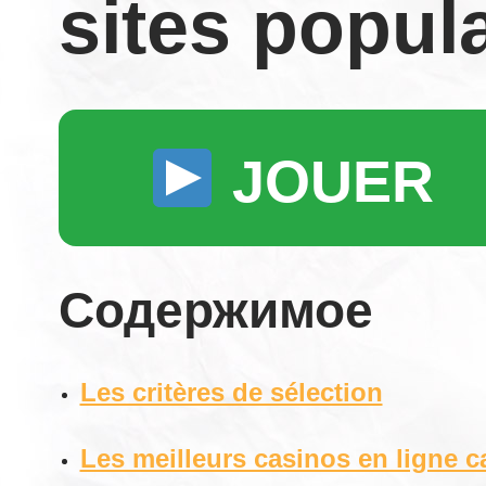
sites popul
JOUER
Содержимое
Les critères de sélection
Les meilleurs casinos en ligne 