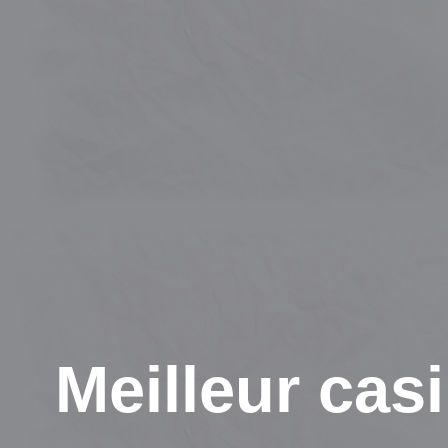
Meilleur cas