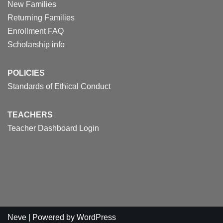
New Families
Returning Families
Enrollment FAQ
Scholarship info
POLICIES
Standards of Ethical Conduct
TEACHERS
Teacher Dashboard Login
Neve
| Powered by
WordPress