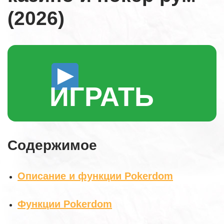
(2026)
ИГРАТЬ
Содержимое
Описание и функции Pokerdom
Функции Pokerdom