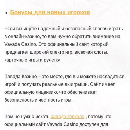
Бонусы для новых игроков
Если вы ищете надежный и безопасный способ играть
в онлайн-казино, то вам нужно обратить внимание на
Vavada Casino. Это официальный сайт, который
предлагает широкий спектр игр, включая слоты,
карточные игры и рулетку.
Вавада Казино – это место, где вы можете насладиться
игрой и получать реальные выигрыши. Сайт имеет
официальную лицензию, что обеспечивает
безопасность и честность игры.
Вам не нужно искать
вавада зеркало
, потому что
официальный сайт Vavada Casino доступен для