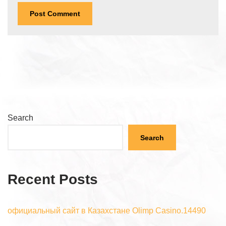
Search
Search
Recent Posts
официальный сайт в Казахстане Olimp Casino.14490