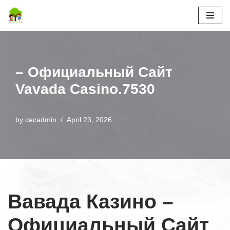
Skip
to
content
– Официальный Сайт
Vavada Casino.7530
by
cecadmin
April 23, 2026
Вавада Казино –
Официальный Сайт