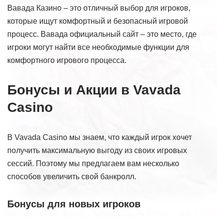
Вавада Казино – это отличный выбор для игроков,
которые ищут комфортный и безопасный игровой
процесс. Вавада официальный сайт – это место, где
игроки могут найти все необходимые функции для
комфортного игрового процесса.
Бонусы и Акции в Vavada
Casino
В Vavada Casino мы знаем, что каждый игрок хочет
получить максимальную выгоду из своих игровых
сессий. Поэтому мы предлагаем вам несколько
способов увеличить свой банкролл.
Бонусы для новых игроков