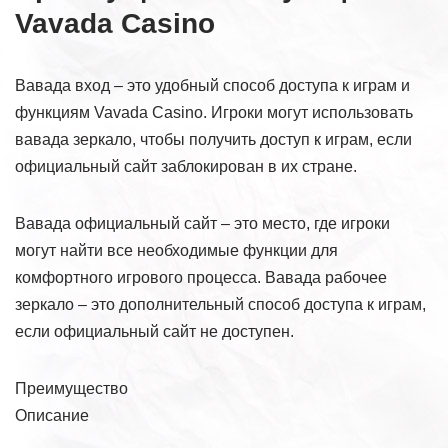
Vavada Casino
Вавада вход – это удобный способ доступа к играм и
функциям Vavada Casino. Игроки могут использовать
вавада зеркало, чтобы получить доступ к играм, если
официальный сайт заблокирован в их стране.
Вавада официальный сайт – это место, где игроки
могут найти все необходимые функции для
комфортного игрового процесса. Вавада рабочее
зеркало – это дополнительный способ доступа к играм,
если официальный сайт не доступен.
Преимущество
Описание