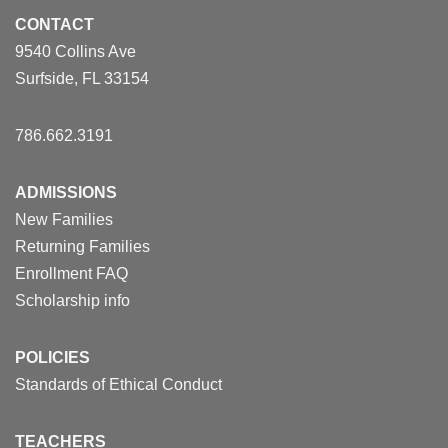
CONTACT
9540 Collins Ave
Surfside, FL 33154
786.662.3191
ADMISSIONS
New Families
Returning Families
Enrollment FAQ
Scholarship info
POLICIES
Standards of Ethical Conduct
TEACHERS