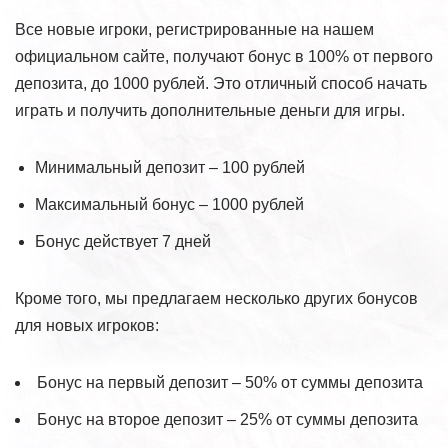
Все новые игроки, регистрированные на нашем
официальном сайте, получают бонус в 100% от первого
депозита, до 1000 рублей. Это отличный способ начать
играть и получить дополнительные деньги для игры.
Минимальный депозит – 100 рублей
Максимальный бонус – 1000 рублей
Бонус действует 7 дней
Кроме того, мы предлагаем несколько других бонусов
для новых игроков:
Бонус на первый депозит – 50% от суммы депозита
Бонус на второе депозит – 25% от суммы депозита