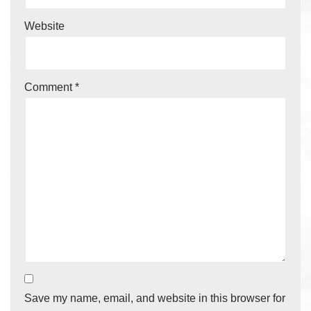
Website
Comment
*
Save my name, email, and website in this browser for