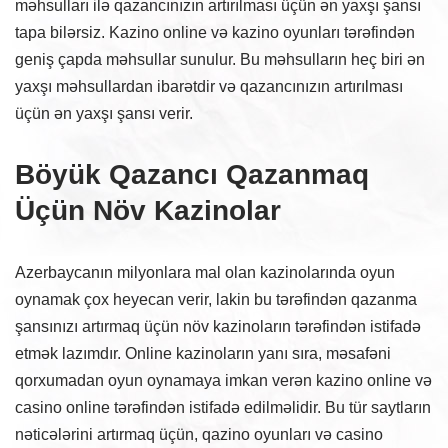
məhsulları ilə qazancınızın artırılması üçün ən yaxşı şansı
tapa bilərsiz. Kazino online və kazino oyunları tərəfindən
geniş çapda məhsullar sunulur. Bu məhsulların heç biri ən
yaxşı məhsullardan ibarətdir və qazancınızın artırılması
üçün ən yaxşı şansı verir.
Böyük Qazancı Qazanmaq
Üçün Növ Kazinolar
Azerbaycanın milyonlara mal olan kazinolarında oyun
oynamak çox heyecan verir, lakin bu tərəfindən qazanma
şansınızı artırmaq üçün növ kazinoların tərəfindən istifadə
etmək lazımdır. Online kazinoların yanı sıra, məsafəni
qorxumadan oyun oynamaya imkan verən kazino online və
casino online tərəfindən istifadə edilməlidir. Bu tür saytların
nəticələrini artırmaq üçün, qazino oyunları və casino