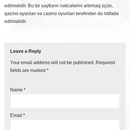
edilməlidir. Bu tür saytların nəticələrini artırmaq üçün,
qazino oyunları və casino oyunları tərəfindən də istifadə
edilməlidir.
Leave a Reply
Your email address will not be published.
Required
fields are marked
*
Name
*
Email
*