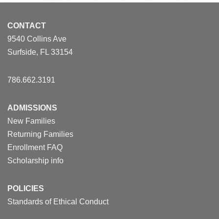
CONTACT
9540 Collins Ave
Surfside, FL 33154
786.662.3191
ADMISSIONS
New Families
Returning Families
Enrollment FAQ
Scholarship info
POLICIES
Standards of Ethical Conduct