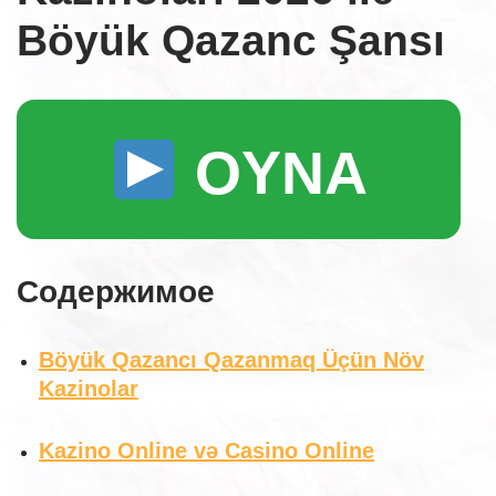
Böyük Qazanc Şansı
OYNA
Содержимое
Böyük Qazancı Qazanmaq Üçün Növ
Kazinolar
Kazino Online və Casino Online