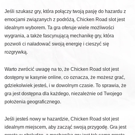
Jeśli szukasz gry, która połączy twoją pasję do hazardu z
emocjami związanych z podróżą, Chicken Road slot jest
idealnym wyborem. Ta gra oferuje wiele możliwości
wygrania, a także fascynującą mechanikę gry, która
pozwoli ci naładować swoją energię i cieszyć się
rozgrywką.
Warto zwrócić uwagę na to, że Chicken Road slot jest
dostępny w kasynie online, co oznacza, że możesz grać,
gdziekolwiek jesteś, i w dowolnym czasie. To sprawia, że
gra jest dostępna dla każdego, niezależnie od Twojego
położenia geograficznego.
Jeśli jesteś nowy w hazardzie, Chicken Road slot jest
idealnym miejscem, aby zacząć swoją przygodę. Gra jest