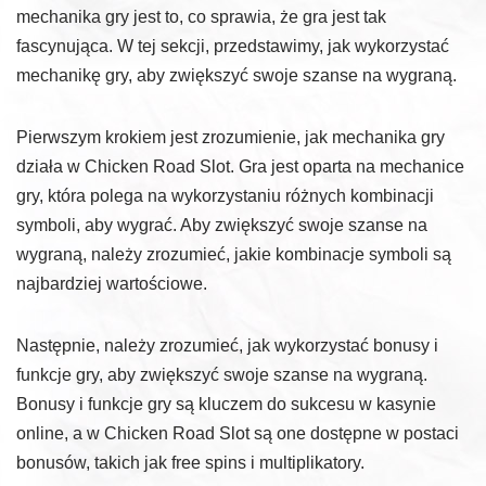
mechanika gry jest to, co sprawia, że gra jest tak
fascynująca. W tej sekcji, przedstawimy, jak wykorzystać
mechanikę gry, aby zwiększyć swoje szanse na wygraną.
Pierwszym krokiem jest zrozumienie, jak mechanika gry
działa w Chicken Road Slot. Gra jest oparta na mechanice
gry, która polega na wykorzystaniu różnych kombinacji
symboli, aby wygrać. Aby zwiększyć swoje szanse na
wygraną, należy zrozumieć, jakie kombinacje symboli są
najbardziej wartościowe.
Następnie, należy zrozumieć, jak wykorzystać bonusy i
funkcje gry, aby zwiększyć swoje szanse na wygraną.
Bonusy i funkcje gry są kluczem do sukcesu w kasynie
online, a w Chicken Road Slot są one dostępne w postaci
bonusów, takich jak free spins i multiplikatory.