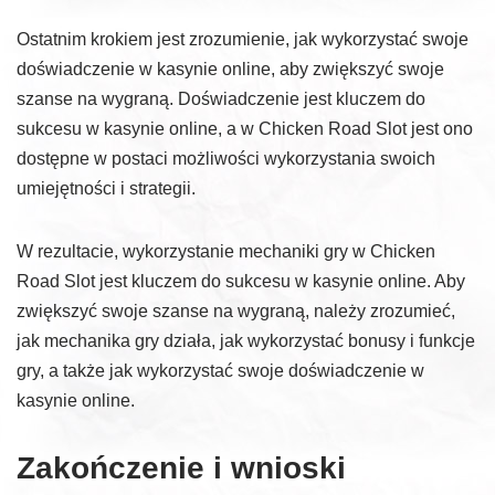
Ostatnim krokiem jest zrozumienie, jak wykorzystać swoje
doświadczenie w kasynie online, aby zwiększyć swoje
szanse na wygraną. Doświadczenie jest kluczem do
sukcesu w kasynie online, a w Chicken Road Slot jest ono
dostępne w postaci możliwości wykorzystania swoich
umiejętności i strategii.
W rezultacie, wykorzystanie mechaniki gry w Chicken
Road Slot jest kluczem do sukcesu w kasynie online. Aby
zwiększyć swoje szanse na wygraną, należy zrozumieć,
jak mechanika gry działa, jak wykorzystać bonusy i funkcje
gry, a także jak wykorzystać swoje doświadczenie w
kasynie online.
Zakończenie i wnioski