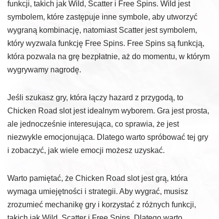
funkcji, takich jak Wild, Scatter i Free Spins. Wild jest
symbolem, które zastępuje inne symbole, aby utworzyć
wygraną kombinację, natomiast Scatter jest symbolem,
który wyzwala funkcję Free Spins. Free Spins są funkcją,
która pozwala na grę bezpłatnie, aż do momentu, w którym
wygrywamy nagrodę.
Jeśli szukasz gry, która łączy hazard z przygodą, to
Chicken Road slot jest idealnym wyborem. Gra jest prosta,
ale jednocześnie interesująca, co sprawia, że jest
niezwykle emocjonująca. Dlatego warto spróbować tej gry
i zobaczyć, jak wiele emocji możesz uzyskać.
Warto pamiętać, że Chicken Road slot jest grą, która
wymaga umiejętności i strategii. Aby wygrać, musisz
zrozumieć mechanikę gry i korzystać z różnych funkcji,
takich jak Wild, Scatter i Free Spins. Dlatego warto