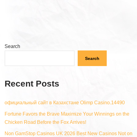
Search
Search
Recent Posts
официальный сайт в Казахстане Olimp Casino.14490
Fortune Favors the Brave Maximize Your Winnings on the
Chicken Road Before the Fox Arrives!
Non GamStop Casinos UK 2026 Best New Casinos Not on