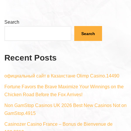
Search
Search
Recent Posts
официальный сайт в Казахстане Olimp Casino.14490
Fortune Favors the Brave Maximize Your Winnings on the
Chicken Road Before the Fox Arrives!
Non GamStop Casinos UK 2026 Best New Casinos Not on
GamStop.4915
Casinozer Casino France – Bonus de Bienvenue de