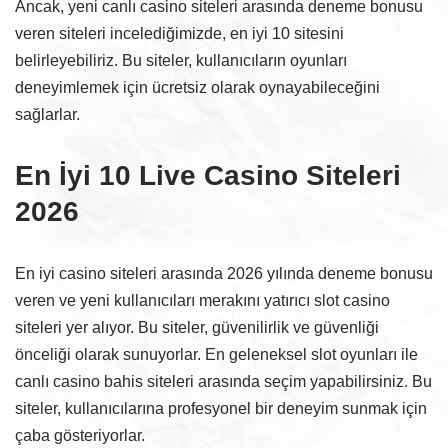
Ancak, yeni canlı casino siteleri arasında deneme bonusu
veren siteleri incelediğimizde, en iyi 10 sitesini
belirleyebiliriz. Bu siteler, kullanıcıların oyunları
deneyimlemek için ücretsiz olarak oynayabileceğini
sağlarlar.
En İyi 10 Live Casino Siteleri
2026
En iyi casino siteleri arasında 2026 yılında deneme bonusu
veren ve yeni kullanıcıları merakını yatırıcı slot casino
siteleri yer alıyor. Bu siteler, güvenilirlik ve güvenliği
önceliği olarak sunuyorlar. En geleneksel slot oyunları ile
canlı casino bahis siteleri arasında seçim yapabilirsiniz. Bu
siteler, kullanıcılarına profesyonel bir deneyim sunmak için
çaba gösteriyorlar.