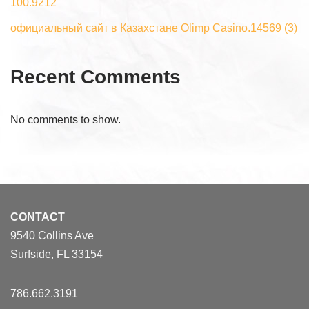
100.9212
официальный сайт в Казахстане Olimp Casino.14569 (3)
Recent Comments
No comments to show.
CONTACT
9540 Collins Ave
Surfside, FL 33154
786.662.3191