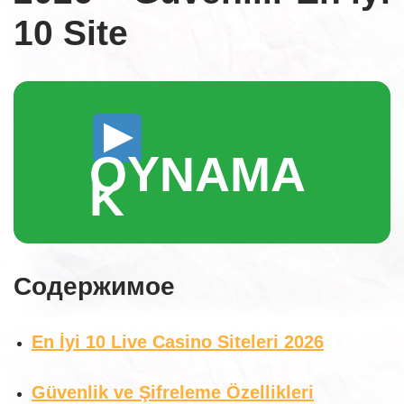
10 Site
OYNAMA
K
Содержимое
En İyi 10 Live Casino Siteleri 2026
Güvenlik ve Şifreleme Özellikleri