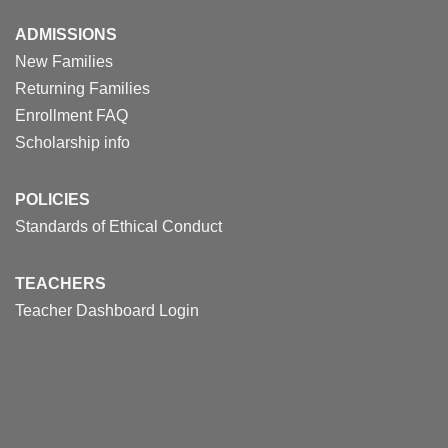
ADMISSIONS
New Families
Returning Families
Enrollment FAQ
Scholarship info
POLICIES
Standards of Ethical Conduct
TEACHERS
Teacher Dashboard Login