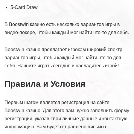
5-Card Draw
В Boostwin казино есть несколько вариантов игры в
видео-покере, чтобы каждый мог найти что-то для себя.
Boostwin казино предлагает игрокам широкий спектр
вариантов игры, чтобы каждый мог найти что-то для
себя. Начните играть сегодня и насладитесь игрой!
Правила и Условия
Первым шагом является регистрация на сайте
Boostwin казино. Для этого вам нужно заполнить форму
регистрации, указав свои личные данные и контактную
информацию. Вам будет отправлено письмо с