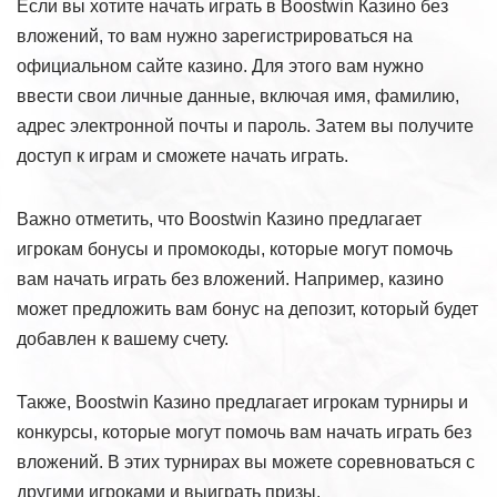
Если вы хотите начать играть в Boostwin Казино без
вложений, то вам нужно зарегистрироваться на
официальном сайте казино. Для этого вам нужно
ввести свои личные данные, включая имя, фамилию,
адрес электронной почты и пароль. Затем вы получите
доступ к играм и сможете начать играть.
Важно отметить, что Boostwin Казино предлагает
игрокам бонусы и промокоды, которые могут помочь
вам начать играть без вложений. Например, казино
может предложить вам бонус на депозит, который будет
добавлен к вашему счету.
Также, Boostwin Казино предлагает игрокам турниры и
конкурсы, которые могут помочь вам начать играть без
вложений. В этих турнирах вы можете соревноваться с
другими игроками и выиграть призы.