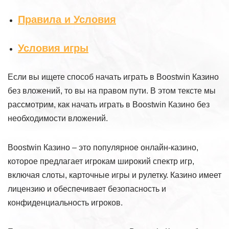
Правила и Условия
Условия игры
Если вы ищете способ начать играть в Boostwin Казино
без вложений, то вы на правом пути. В этом тексте мы
рассмотрим, как начать играть в Boostwin Казино без
необходимости вложений.
Boostwin Казино – это популярное онлайн-казино,
которое предлагает игрокам широкий спектр игр,
включая слоты, карточные игры и рулетку. Казино имеет
лицензию и обеспечивает безопасность и
конфиденциальность игроков.