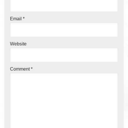
Email
*
Website
Comment
*