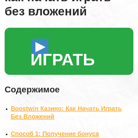
без вложений
ИГРАТЬ
Содержимое
Boostwin Казино: Как Начать Играть
Без Вложений
Способ 1: Получение бонуса