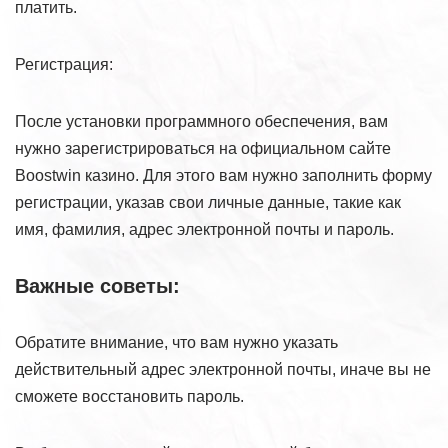
платить.
Регистрация:
После установки программного обеспечения, вам
нужно зарегистрироваться на официальном сайте
Boostwin казино. Для этого вам нужно заполнить форму
регистрации, указав свои личные данные, такие как
имя, фамилия, адрес электронной почты и пароль.
Важные советы:
Обратите внимание, что вам нужно указать
действительный адрес электронной почты, иначе вы не
сможете восстановить пароль.