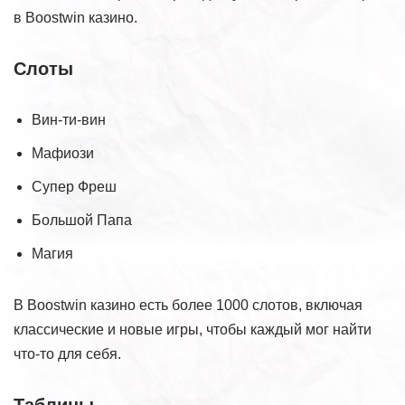
в Boostwin казино.
Слоты
Вин-ти-вин
Мафиози
Супер Фреш
Большой Папа
Магия
В Boostwin казино есть более 1000 слотов, включая
классические и новые игры, чтобы каждый мог найти
что-то для себя.