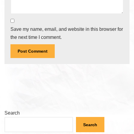
Save my name, email, and website in this browser for
the next time I comment.
Search
Search