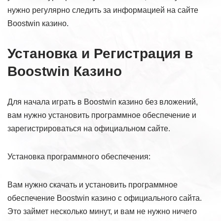
нужно регулярно следить за информацией на сайте
Boostwin казино.
Установка и Регистрация в
Boostwin Казино
Для начала играть в Boostwin казино без вложений,
вам нужно установить программное обеспечение и
зарегистрироваться на официальном сайте.
Установка программного обеспечения:
Вам нужно скачать и установить программное
обеспечение Boostwin казино с официального сайта.
Это займет несколько минут, и вам не нужно ничего