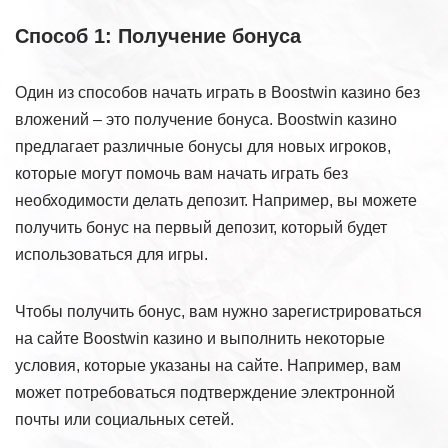
Способ 1: Получение бонуса
Один из способов начать играть в Boostwin казино без
вложений – это получение бонуса. Boostwin казино
предлагает различные бонусы для новых игроков,
которые могут помочь вам начать играть без
необходимости делать депозит. Например, вы можете
получить бонус на первый депозит, который будет
использоваться для игры.
Чтобы получить бонус, вам нужно зарегистрироваться
на сайте Boostwin казино и выполнить некоторые
условия, которые указаны на сайте. Например, вам
может потребоваться подтверждение электронной
почты или социальных сетей.