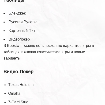
Таблицы
Блекджек
Русская Рулетка
Карточный Пит
Видеопокер
В Boostwin казино есть несколько вариантов игры в
таблицах, включая классические игры и новые
варианты.
Видео-Покер
Тexas Hold’em
Omaha
7-Card Stud