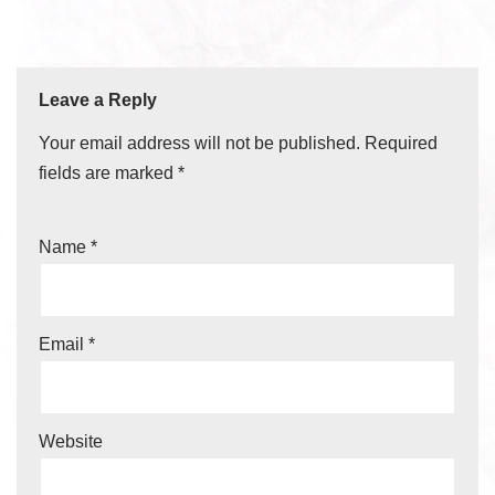
Leave a Reply
Your email address will not be published.
Required
fields are marked
*
Name
*
Email
*
Website