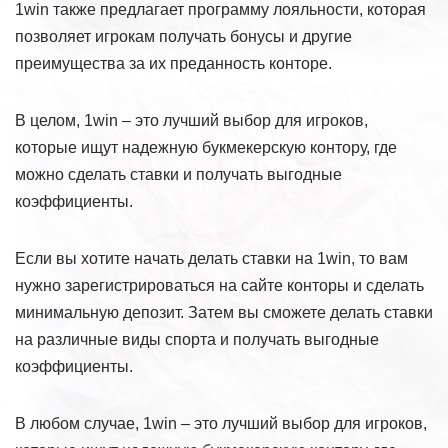
1win также предлагает программу лояльности, которая
позволяет игрокам получать бонусы и другие
преимущества за их преданность конторе.
В целом, 1win – это лучший выбор для игроков,
которые ищут надежную букмекерскую контору, где
можно сделать ставки и получать выгодные
коэффициенты.
Если вы хотите начать делать ставки на 1win, то вам
нужно зарегистрироваться на сайте конторы и сделать
минимальную депозит. Затем вы сможете делать ставки
на различные виды спорта и получать выгодные
коэффициенты.
В любом случае, 1win – это лучший выбор для игроков,