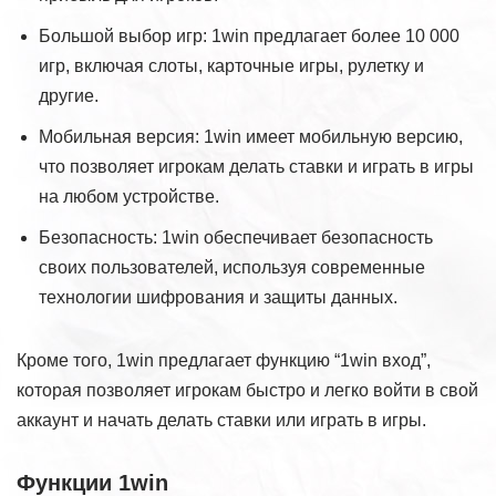
Большой выбор игр: 1win предлагает более 10 000
игр, включая слоты, карточные игры, рулетку и
другие.
Мобильная версия: 1win имеет мобильную версию,
что позволяет игрокам делать ставки и играть в игры
на любом устройстве.
Безопасность: 1win обеспечивает безопасность
своих пользователей, используя современные
технологии шифрования и защиты данных.
Кроме того, 1win предлагает функцию “1win вход”,
которая позволяет игрокам быстро и легко войти в свой
аккаунт и начать делать ставки или играть в игры.
Функции 1win