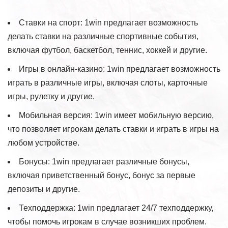
Ставки на спорт: 1win предлагает возможность
делать ставки на различные спортивные события,
включая футбол, баскетбол, теннис, хоккей и другие.
Игры в онлайн-казино: 1win предлагает возможность
играть в различные игры, включая слоты, карточные
игры, рулетку и другие.
Мобильная версия: 1win имеет мобильную версию,
что позволяет игрокам делать ставки и играть в игры на
любом устройстве.
Бонусы: 1win предлагает различные бонусы,
включая приветственный бонус, бонус за первые
депозиты и другие.
Техподдержка: 1win предлагает 24/7 техподдержку,
чтобы помочь игрокам в случае возникших проблем.