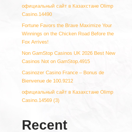
официальный сайт в Казахстане Olimp
Casino.14490
Fortune Favors the Brave Maximize Your
Winnings on the Chicken Road Before the
Fox Arrives!
Non GamStop Casinos UK 2026 Best New
Casinos Not on GamStop.4915
Casinozer Casino France – Bonus de
Bienvenue de 100.9212
официальный сайт в Казахстане Olimp
Casino.14569 (3)
Recent