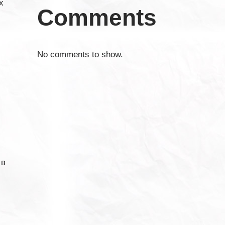
х
Comments
No comments to show.
 в