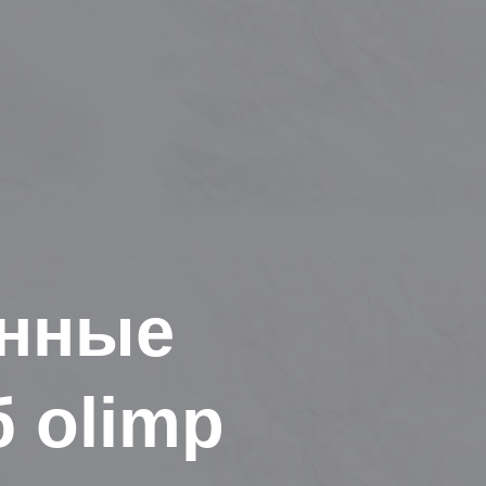
енные
 olimp