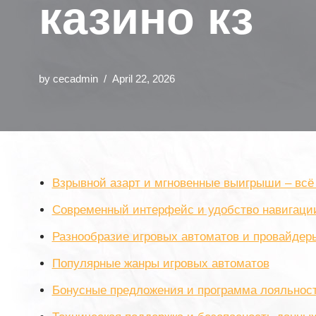
казино кз
by
cecadmin
April 22, 2026
Взрывной азарт и мгновенные выигрыши – всё л
Современный интерфейс и удобство навигаци
Разнообразие игровых автоматов и провайдер
Популярные жанры игровых автоматов
Бонусные предложения и программа лояльнос