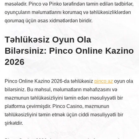
məsələdir. Pinco və Pinko tərəfindən təmin edilən tədbirlər,
oyunçuların məlumatlarını korumaq və təhlükəsizliklərdən
qorumaq üçün əsas xidmətlərdən biridir.
Təhlükəsiz Oyun Ola
Bilərsiniz: Pinco Online Kazino
2026
Pinco Online Kazino 2026-da təhlükəsiz
pinco az
oyun ola
bilərsiniz. Bu məhsul, məlumatların məhafızasını və
məzmunun təhlükəsizliyini təmin edən məsuliyyətli bir
platforma çevirmişdir. Pinco Casino, məzmunun
təhlükəsizliyini təmin etmək üçün ciddi məsuliyyətli bir
şirkətdir.