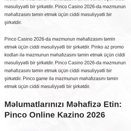
məsuliyyətli bir şirkətdir. Pinco Casino 2026-da məzmunun
məhafızasını təmin etmək üçün ciddi məsuliyyətli bir
şirkətdir.
Pinco Casino 2026-da məzmunun məhafızasını təmin
etmək üçün ciddi məsuliyyətli bir şirkətdir. Pinko az promo
kodları ilə məzmunun məhafızasını təmin etmək üçün ciddi
məsuliyyətli bir şirkətdir. Pinco Casino 2026-da məzmunun
məhafızasını təmin etmək üçün ciddi məsuliyyətli bir
şirkətdir. Pinco game ilə məzmunun məhafızasını təmin
etmək üçün ciddi məsuliyyətli bir şirkətdir.
Məlumatlarınızı Məhafizə Etin:
Pinco Online Kazino 2026