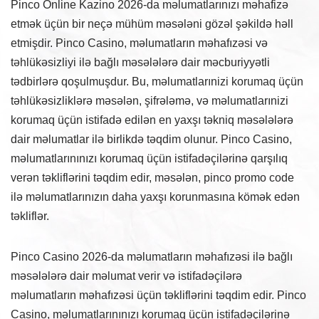
Pinco Online Kazino 2026-da məlumatlarınızı məhafizə
etmək üçün bir neçə mühüm məsələni gözəl şəkildə həll
etmişdir. Pinco Casino, məlumatların məhafızəsi və
təhlükəsizliyi ilə bağlı məsələlərə dair məcburiyyətli
tədbirlərə qoşulmuşdur. Bu, məlumatlarınizi korumaq üçün
təhlükəsizliklərə məsələn, şifrələmə, və məlumatlarınizi
korumaq üçün istifadə edilən en yaxşı təkniq məsələlərə
dair məlumatlar ilə birlikdə təqdim olunur. Pinco Casino,
məlumatlarınınızı korumaq üçün istifadəçilərinə qarşılıq
verən təkliflərini təqdim edir, məsələn, pinco promo code
ilə məlumatlarınızın daha yaxşı korunmasına kömək edən
təkliflər.
Pinco Casino 2026-da məlumatların məhafızəsi ilə bağlı
məsələlərə dair məlumat verir və istifadəçilərə
məlumatların məhafızəsi üçün təkliflərini təqdim edir. Pinco
Casino, məlumatlarınınızı korumaq üçün istifadəçilərinə