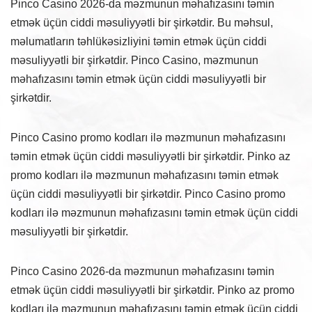
Pinco Casino 2026-da məzmunun məhafızasını təmin
etmək üçün ciddi məsuliyyətli bir şirkətdir. Bu məhsul,
məlumatların təhlükəsizliyini təmin etmək üçün ciddi
məsuliyyətli bir şirkətdir. Pinco Casino, məzmunun
məhafızasını təmin etmək üçün ciddi məsuliyyətli bir
şirkətdir.
Pinco Casino promo kodları ilə məzmunun məhafızasını
təmin etmək üçün ciddi məsuliyyətli bir şirkətdir. Pinko az
promo kodları ilə məzmunun məhafızasını təmin etmək
üçün ciddi məsuliyyətli bir şirkətdir. Pinco Casino promo
kodları ilə məzmunun məhafızasını təmin etmək üçün ciddi
məsuliyyətli bir şirkətdir.
Pinco Casino 2026-da məzmunun məhafızasını təmin
etmək üçün ciddi məsuliyyətli bir şirkətdir. Pinko az promo
kodları ilə məzmunun məhafızasını təmin etmək üçün ciddi