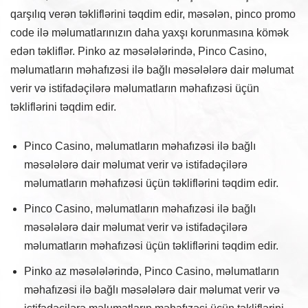
qarşılıq verən təkliflərini təqdim edir, məsələn, pinco promo
code ilə məlumatlarınızın daha yaxşı korunmasına kömək
edən təkliflər. Pinko az məsələlərində, Pinco Casino,
məlumatların məhafızəsi ilə bağlı məsələlərə dair məlumat
verir və istifadəçilərə məlumatların məhafızəsi üçün
təkliflərini təqdim edir.
Pinco Casino, məlumatların məhafızəsi ilə bağlı
məsələlərə dair məlumat verir və istifadəçilərə
məlumatların məhafızəsi üçün təkliflərini təqdim edir.
Pinco Casino, məlumatların məhafızəsi ilə bağlı
məsələlərə dair məlumat verir və istifadəçilərə
məlumatların məhafızəsi üçün təkliflərini təqdim edir.
Pinko az məsələlərində, Pinco Casino, məlumatların
məhafızəsi ilə bağlı məsələlərə dair məlumat verir və