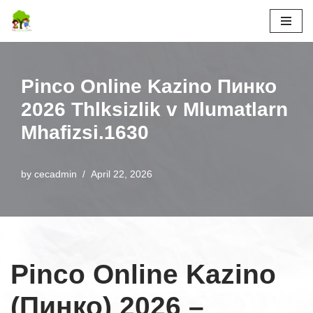
Skip
to
content
Pinco Online Kazino Пинко
2026 Thlksizlik v Mlumatlarn
Mhafizsi.1630
by
cecadmin
April 22, 2026
Pinco Online Kazino
(Пинко) 2026 –