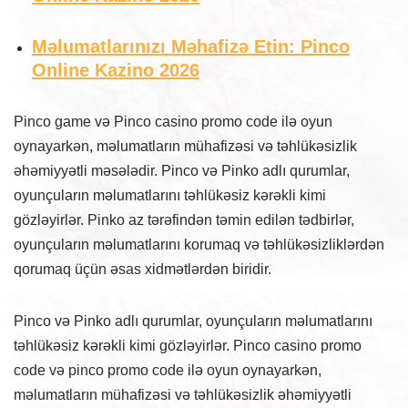
Məlumatlarınızı Məhafizə Etin: Pinco
Online Kazino 2026
Pinco game və Pinco casino promo code ilə oyun
oynayarkən, məlumatların mühafizəsi və təhlükəsizlik
əhəmiyyətli məsələdir. Pinco və Pinko adlı qurumlar,
oyunçuların məlumatlarını təhlükəsiz kərəkli kimi
gözləyirlər. Pinko az tərəfindən təmin edilən tədbirlər,
oyunçuların məlumatlarını korumaq və təhlükəsizliklərdən
qorumaq üçün əsas xidmətlərdən biridir.
Pinco və Pinko adlı qurumlar, oyunçuların məlumatlarını
təhlükəsiz kərəkli kimi gözləyirlər. Pinco casino promo
code və pinco promo code ilə oyun oynayarkən,
məlumatların mühafizəsi və təhlükəsizlik əhəmiyyətli