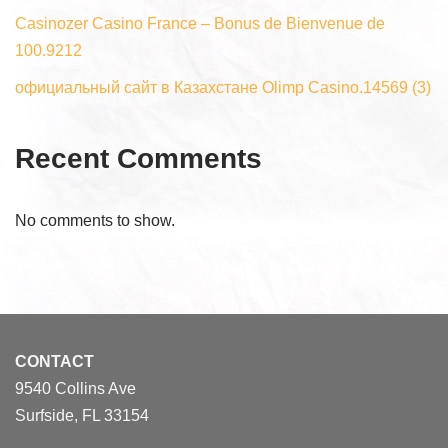
Casinozer Casino France – Bonus de Bienvenue de
100.9212
официальный сайт в Казахстане Olimp Casino.14569 (3)
Recent Comments
No comments to show.
CONTACT
9540 Collins Ave
Surfside, FL 33154