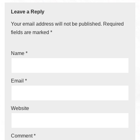
Leave a Reply
Your email address will not be published.
Required
fields are marked
*
Name
*
Email
*
Website
Comment
*