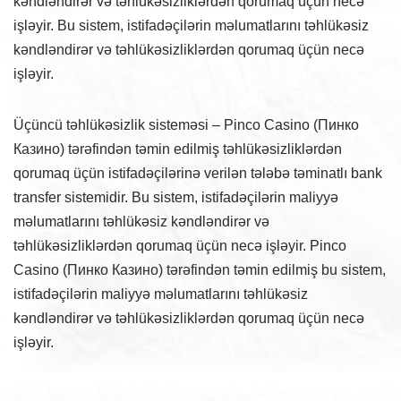
kəndləndirər və təhlükəsizliklərdən qorumaq üçün necə
işləyir. Bu sistem, istifadəçilərin məlumatlarını təhlükəsiz
kəndləndirər və təhlükəsizliklərdən qorumaq üçün necə
işləyir.
Üçüncü təhlükəsizlik sisteməsi – Pinco Casino (Пинко
Казино) tərəfindən təmin edilmiş təhlükəsizliklərdən
qorumaq üçün istifadəçilərinə verilən tələbə təminatlı bank
transfer sistemidir. Bu sistem, istifadəçilərin maliyyə
məlumatlarını təhlükəsiz kəndləndirər və
təhlükəsizliklərdən qorumaq üçün necə işləyir. Pinco
Casino (Пинко Казино) tərəfindən təmin edilmiş bu sistem,
istifadəçilərin maliyyə məlumatlarını təhlükəsiz
kəndləndirər və təhlükəsizliklərdən qorumaq üçün necə
işləyir.