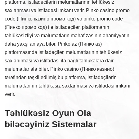
platforma, istifadəçilərin məlumatlarının təhlükəsiz
saxlanması və istifadəsi imkanı verir. Pinko casino promo
code (Пинко казино промо код) və pinko promo code
(Пинко промо код) ilə istifadəçilər, platformanın
təhlükəsizliyi və məlumatların məhafızasının əhəmiyyətini
daha yaxşı anlaya bilər. Pinko az (Пинко аз)
platformasında istifadəçilər, məlumatlarının təhlükəsiz
saxlanılması və istifadəsi ilə bağlı təhlükələrə dair
məlumatlar ala bilər. Pinko casino (Пинко казино)
tərəfindən təşkil edilmiş bu platforma, istifadəçilərin
məlumatlarının təhlükəsiz saxlanması və istifadəsi imkanı
verir.
Təhlükəsiz Oyun Ola
biləcəyiniz Sistemalar