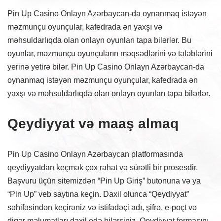
Pin Up Casino Onlayn Azərbaycan-da oynanmaq istəyən
məzmunçu oyunçular, kafedrada ən yaxşı və
məhsuldarlıqda olan onlayn oyunları tapa bilərlər. Bu
oyunlar, məzmunçu oyunçuların məqsədlərini və tələblərini
yerinə yetirə bilər. Pin Up Casino Onlayn Azərbaycan-da
oynanmaq istəyən məzmunçu oyunçular, kafedrada ən
yaxşı və məhsuldarlıqda olan onlayn oyunları tapa bilərlər.
Qeydiyyat və maaş almaq
Pin Up Casino Onlayn Azərbaycan platformasında
qeydiyyatdan keçmək çox rahat və sürətli bir prosesdir.
Başvuru üçün sitemizdən “Pin Up Giriş” butonuna və ya
“Pin Up” veb saytına keçin. Daxil olunca “Qeydiyyat”
səhifəsindən keçirəniz və istifadəçi adı, şifrə, e-poçt və
digər məlumatları daxil edə bilərsiniz. Qeydiyyat formasını