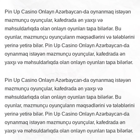
Pin Up Casino Onlayn Azərbaycan-da oynanmaq istəyən
məzmunçu oyunçular, kafedrada ən yaxşı və
məhsuldarlıqda olan onlayn oyunları tapa bilərlər. Bu
oyunlar, məzmunçu oyunçuların məqsədlərini və tələblərini
yerinə yetirə bilər. Pin Up Casino Onlayn Azərbaycan-da
oynanmaq istəyən məzmunçu oyunçular, kafedrada ən
yaxşı və məhsuldarlıqda olan onlayn oyunları tapa bilərlər.
Pin Up Casino Onlayn Azərbaycan-da oynanmaq istəyən
məzmunçu oyunçular, kafedrada ən yaxşı və
məhsuldarlıqda olan onlayn oyunları tapa bilərlər. Bu
oyunlar, məzmunçu oyunçuların məqsədlərini və tələblərini
yerinə yetirə bilər. Pin Up Casino Onlayn Azərbaycan-da
oynanmaq istəyən məzmunçu oyunçular, kafedrada ən
yaxşı və məhsuldarlıqda olan onlayn oyunları tapa bilərlər.