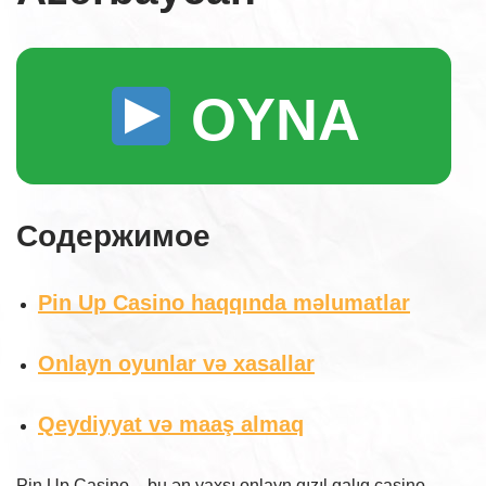
OYNA
Содержимое
Pin Up Casino haqqında məlumatlar
Onlayn oyunlar və xasallar
Qeydiyyat və maaş almaq
Pin Up Casino – bu ən yaxşı onlayn qızıl qalıq casino