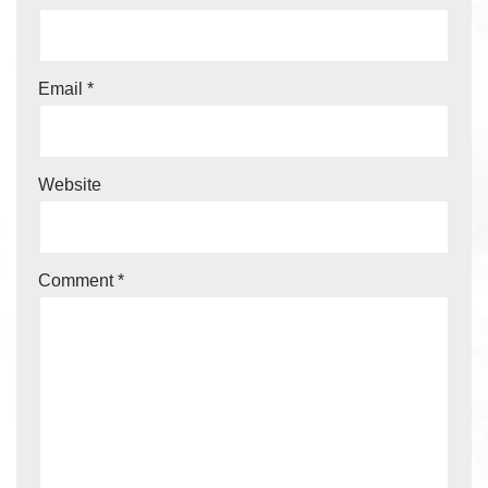
Email
*
Website
Comment
*