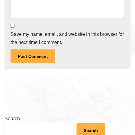
Save my name, email, and website in this browser for
the next time I comment.
Search
Search