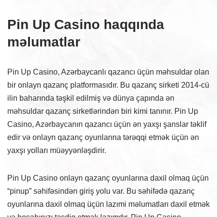
Pin Up Casino haqqında
məlumatlar
Pin Up Casino, Azərbaycanlı qazancı üçün məhsuldar olan
bir onlayn qazanç platformasıdır. Bu qazanç sirketi 2014-cü
ilin baharında təşkil edilmiş və dünya çapında ən
məhsuldar qazanç sirketlərindən biri kimi tanınır. Pin Up
Casino, Azərbaycanın qazancı üçün ən yaxşı şanslar təklif
edir və onlayn qazanç oyunlarına tərəqqi etmək üçün ən
yaxşı yolları müəyyənləşdirir.
Pin Up Casino onlayn qazanç oyunlarına daxil olmaq üçün
“pinup” səhifəsindən giriş yolu var. Bu səhifədə qazanç
oyunlarına daxil olmaq üçün lazımi məlumatları daxil etmək