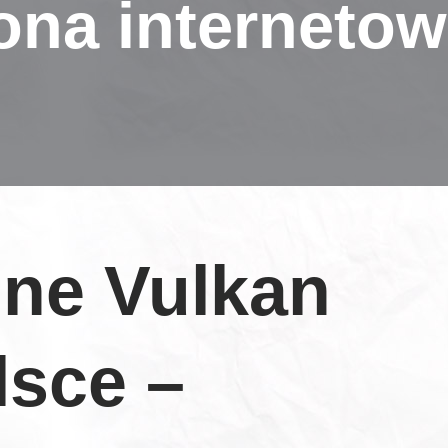
rona interneto
ine Vulkan
lsce –