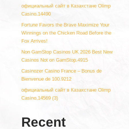
официальный сайт в Казахстане Olimp
Casino.14490
Fortune Favors the Brave Maximize Your
Winnings on the Chicken Road Before the
Fox Arrives!
Non GamStop Casinos UK 2026 Best New
Casinos Not on GamStop.4915
Casinozer Casino France – Bonus de
Bienvenue de 100.9212
официальный сайт в Казахстане Olimp
Casino.14569 (3)
Recent