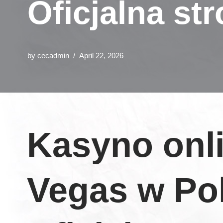
Oficjalna st
by
cecadmin
April 22, 2026
Kasyno onl
Vegas w Po