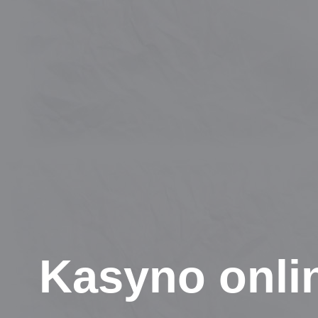
Kasyno onli