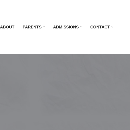
ABOUT
PARENTS
ADMISSIONS
CONTACT