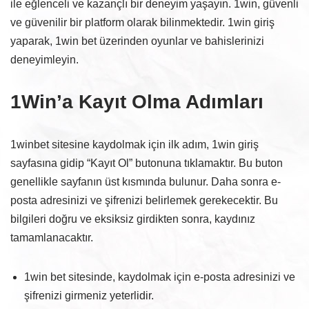
ile eğlenceli ve kazançlı bir deneyim yaşayın. 1win, güvenli
ve güvenilir bir platform olarak bilinmektedir. 1win giriş
yaparak, 1win bet üzerinden oyunlar ve bahislerinizi
deneyimleyin.
1Win’a Kayıt Olma Adımları
1winbet sitesine kaydolmak için ilk adım, 1win giriş
sayfasına gidip “Kayıt Ol” butonuna tıklamaktır. Bu buton
genellikle sayfanın üst kısmında bulunur. Daha sonra e-
posta adresinizi ve şifrenizi belirlemek gerekecektir. Bu
bilgileri doğru ve eksiksiz girdikten sonra, kaydınız
tamamlanacaktır.
1win bet sitesinde, kaydolmak için e-posta adresinizi ve
şifrenizi girmeniz yeterlidir.