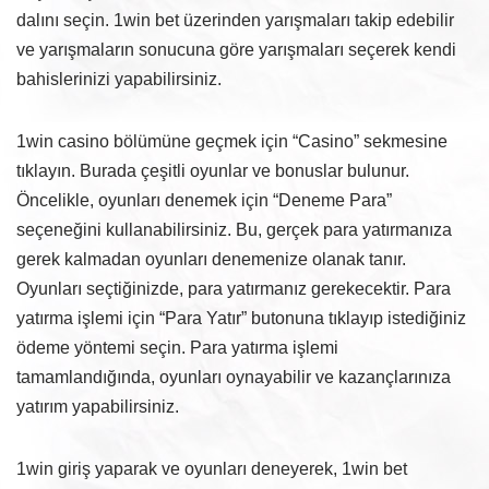
dalını seçin. 1win bet üzerinden yarışmaları takip edebilir
ve yarışmaların sonucuna göre yarışmaları seçerek kendi
bahislerinizi yapabilirsiniz.
1win casino bölümüne geçmek için “Casino” sekmesine
tıklayın. Burada çeşitli oyunlar ve bonuslar bulunur.
Öncelikle, oyunları denemek için “Deneme Para”
seçeneğini kullanabilirsiniz. Bu, gerçek para yatırmanıza
gerek kalmadan oyunları denemenize olanak tanır.
Oyunları seçtiğinizde, para yatırmanız gerekecektir. Para
yatırma işlemi için “Para Yatır” butonuna tıklayıp istediğiniz
ödeme yöntemi seçin. Para yatırma işlemi
tamamlandığında, oyunları oynayabilir ve kazançlarınıza
yatırım yapabilirsiniz.
1win giriş yaparak ve oyunları deneyerek, 1win bet