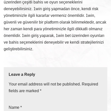
üzerinden çeşitli bahis ve oyun seçeneklerini
deneyebilirsiniz. 1win giriş yapmadan önce, kendi risk
yönetiminizle ilgili kararlar vermeniz önemlidir. 1win,
güvenli ve güvenilir bir platform olarak bilinmektedir, ancak
her zaman kendi para yönetiminizle ilgili dikkatli olmanız
önemlidir. 1win giriş yaparak, 1win bet üzerinden oyunları
ve bahis seçeneklerini deneyebilir ve kendi stratejilerinizi
geliştirebilirsiniz.
Leave a Reply
Your email address will not be published.
Required
fields are marked
*
Name
*