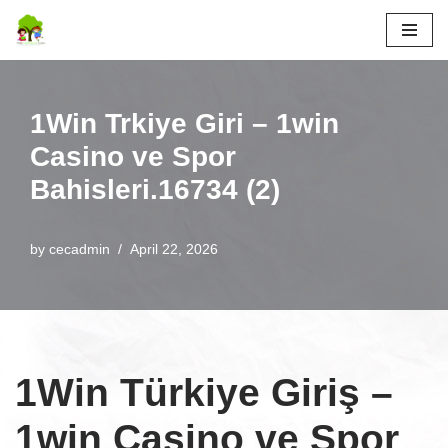
Skip
to
content
1Win Trkiye Giri – 1win
Casino ve Spor
Bahisleri.16734 (2)
by
cecadmin
April 22, 2026
1Win Türkiye Giriş –
1win Casino ve Spor