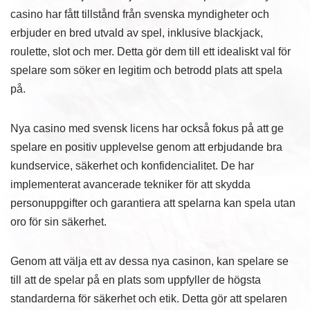
casino har fått tillstånd från svenska myndigheter och
erbjuder en bred utvald av spel, inklusive blackjack,
roulette, slot och mer. Detta gör dem till ett idealiskt val för
spelare som söker en legitim och betrodd plats att spela
på.
Nya casino med svensk licens har också fokus på att ge
spelare en positiv upplevelse genom att erbjudande bra
kundservice, säkerhet och konfidencialitet. De har
implementerat avancerade tekniker för att skydda
personuppgifter och garantiera att spelarna kan spela utan
oro för sin säkerhet.
Genom att välja ett av dessa nya casinon, kan spelare se
till att de spelar på en plats som uppfyller de högsta
standarderna för säkerhet och etik. Detta gör att spelaren