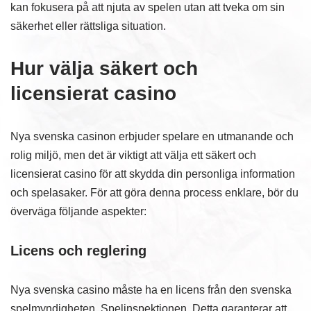
kan fokusera på att njuta av spelen utan att tveka om sin
säkerhet eller rättsliga situation.
Hur välja säkert och
licensierat casino
Nya svenska casinon erbjuder spelare en utmanande och
rolig miljö, men det är viktigt att välja ett säkert och
licensierat casino för att skydda din personliga information
och spelasaker. För att göra denna process enklare, bör du
överväga följande aspekter:
Licens och reglering
Nya svenska casino måste ha en licens från den svenska
spelmyndigheten, Spelinspektionen. Detta garanterar att