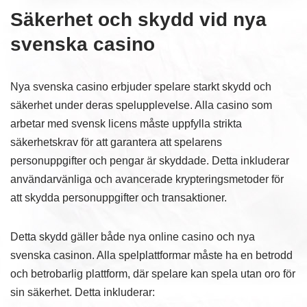
Säkerhet och skydd vid nya
svenska casino
Nya svenska casino erbjuder spelare starkt skydd och
säkerhet under deras spelupplevelse. Alla casino som
arbetar med svensk licens måste uppfylla strikta
säkerhetskrav för att garantera att spelarens
personuppgifter och pengar är skyddade. Detta inkluderar
användarvänliga och avancerade krypteringsmetoder för
att skydda personuppgifter och transaktioner.
Detta skydd gäller både nya online casino och nya
svenska casinon. Alla spelplattformar måste ha en betrodd
och betrobarlig plattform, där spelare kan spela utan oro för
sin säkerhet. Detta inkluderar: