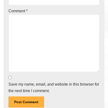
Comment
*
Save my name, email, and website in this browser for
the next time I comment.