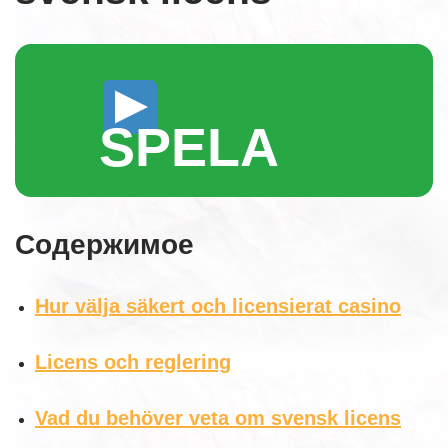
SPELA
Содержимое
Hur välja säkert och licensierat casino
Licens och reglering
Vad du behöver veta om svensk licens