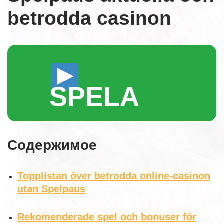
betrodda casinon
SPELA
Содержимое
Topplistan över betrodda online-casinon
utan Spelpaus
Rekomenderade spel och bonuser för