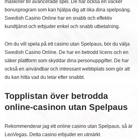
maskiner till avancerade spel. De har också en vacker
bonusprogram som kan hjälpa dig att öka dina spelpoäng.
Swedish Casino Online har en snabb och effektiv
kundtjänst och erbjuder enkel och snabb utbetalning.
Om du vill spela på ett casino utan Spelpaus, bör du välja
Swedish Casino Online. De har en betrodd licens och en
säker plattform som skyddar dina personuppgifter. De har
också en användbar och intressant webbplats som gör att
du kan hitta vad du letar efter snabbt.
Topplistan över betrodda
online-casinon utan Spelpaus
Rekommenderar jag ett online casino utan Spelpaus, så är
LeoVegas. Detta casino erbjuder en utmärkt