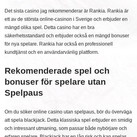
Det sista casino jag rekommenderar är Rankia. Rankia är
ett av de största online-casinon i Sverige och erbjuder en
mängd olika spel. Detta casino har en bra
säkerhetsstandard och erbjuder också en mängd bonuser
för nya spelare. Rankia har också en professionell
kundtjänst och en användarvänlig plattform.
Rekomenderade spel och
bonuser för spelare utan
Spelpaus
Om du söker online casino utan spelpaus, bör du överväga
att spela blackjack. Detta klassiska spel erbjuder en smidig
och intressant utmaning, som passar både nybörjare och
erfaren spelare. Blackjack har en låg risk och kan spelas