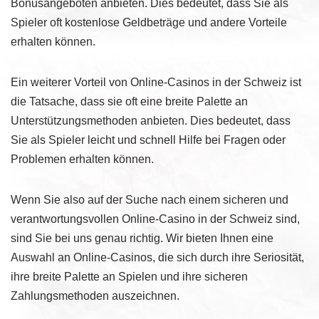
Bonusangeboten anbieten. Dies bedeutet, dass Sie als
Spieler oft kostenlose Geldbeträge und andere Vorteile
erhalten können.
Ein weiterer Vorteil von Online-Casinos in der Schweiz ist
die Tatsache, dass sie oft eine breite Palette an
Unterstützungsmethoden anbieten. Dies bedeutet, dass
Sie als Spieler leicht und schnell Hilfe bei Fragen oder
Problemen erhalten können.
Wenn Sie also auf der Suche nach einem sicheren und
verantwortungsvollen Online-Casino in der Schweiz sind,
sind Sie bei uns genau richtig. Wir bieten Ihnen eine
Auswahl an Online-Casinos, die sich durch ihre Seriosität,
ihre breite Palette an Spielen und ihre sicheren
Zahlungsmethoden auszeichnen.