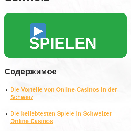
SPIELEN
Содержимое
Die Vorteile von Online-Casinos in der
Schweiz
Die beliebtesten Spiele in Schweizer
Online Casinos