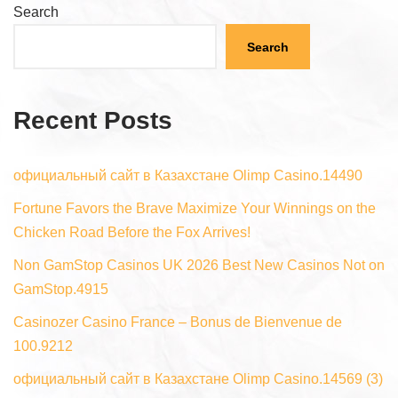
Search
Search
Recent Posts
официальный сайт в Казахстане Olimp Casino.14490
Fortune Favors the Brave Maximize Your Winnings on the
Chicken Road Before the Fox Arrives!
Non GamStop Casinos UK 2026 Best New Casinos Not on
GamStop.4915
Casinozer Casino France – Bonus de Bienvenue de
100.9212
официальный сайт в Казахстане Olimp Casino.14569 (3)