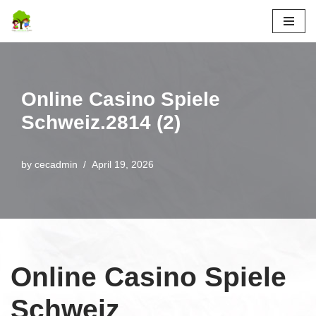
Skip
to
content
Online Casino Spiele
Schweiz.2814 (2)
by
cecadmin
April 19, 2026
Online Casino Spiele
Schweiz