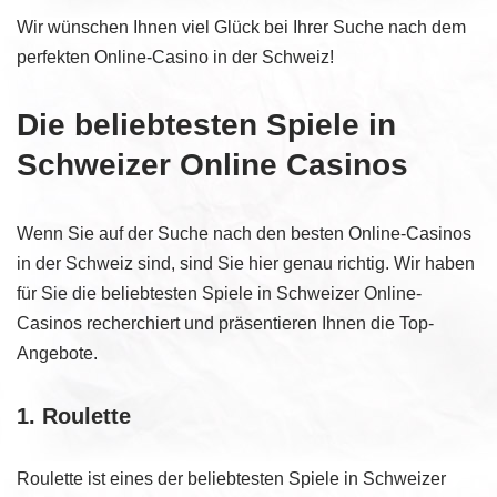
Wir wünschen Ihnen viel Glück bei Ihrer Suche nach dem
perfekten Online-Casino in der Schweiz!
Die beliebtesten Spiele in
Schweizer Online Casinos
Wenn Sie auf der Suche nach den besten Online-Casinos
in der Schweiz sind, sind Sie hier genau richtig. Wir haben
für Sie die beliebtesten Spiele in Schweizer Online-
Casinos recherchiert und präsentieren Ihnen die Top-
Angebote.
1. Roulette
Roulette ist eines der beliebtesten Spiele in Schweizer