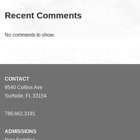
Recent Comments
No comments to show.
CONTACT
9540 Collins Ave
Surfside, FL 33154
786.662.3191
ADMISSIONS
New Families